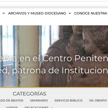
S
ARCHIVOS Y MUSEO DIOCESANO
CONOCE NUESTRA 
bra en el Centro Peniten
ed, patrona de Institucio
CATEGORÍAS
ADO DE BEATOS
SEMINARIO
SERVICIO BIBLICO
SR. OBISPO
VARIOS
DELEGACIONES