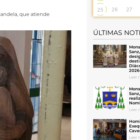
26
27
25
Candela, que atiende
ÚLTIMAS NOT
Mons
Sanz
desig
desti
Diáco
2026
Leer n
Mons
Sanz
reali
Nomb
Leer n
Homil
Exeq
Cave
Leer n