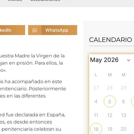
nkedIn
WhatsApp
CALENDARIO
uestra Madre la Virgen de la
n en prisión. Para ellos, la
o».
L
M
M
los ha acompañado en este
27
28
29
Penitenciario. Posteriormente
es en las diferentes
4
6
5
ced fue declarada en España,
11
12
13
nes, es desde entonces
19
20
n penitenciaria celebran su
18