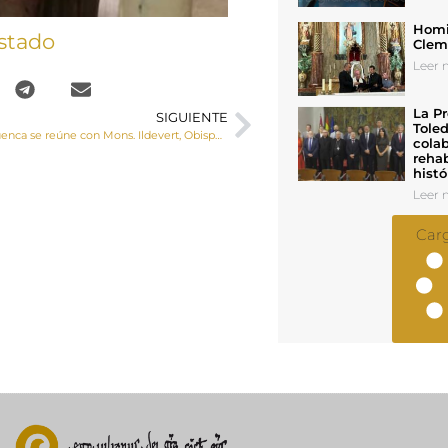
Homil
stado
Cleme
Leer n
La Pr
SIGUIENTE
Toled
El Obispo de Cuenca se reúne con Mons. Ildevert, Obispo de la Diócesis de Kinkala (Congo Brazaville))
colab
rehab
histó
Leer n
Car