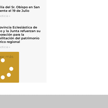
ía del Sr. Obispo en San
nte el 19 de Julio
oticia »
ovincia Eclesiástica de
o y la Junta refuerzan su
oración para la
ilitación del patrimonio
rico regional
oticia »
gar más