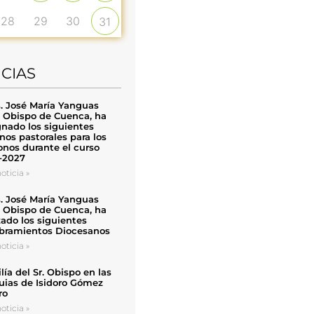
28
29
30
31
ICIAS
. José María Yanguas
, Obispo de Cuenca, ha
nado los siguientes
nos pastorales para los
nos durante el curso
-2027
oticia »
. José María Yanguas
, Obispo de Cuenca, ha
zado los siguientes
ramientos Diocesanos
oticia »
ía del Sr. Obispo en las
uias de Isidoro Gómez
ro
oticia »