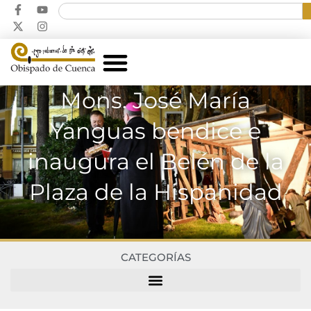
Mons. José María
Yanguas bendice e
inaugura el Belén de la
Plaza de la Hispanidad
CATEGORÍAS