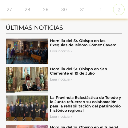
27
28
29
30
31
1
2
ÚLTIMAS NOTICIAS
Homilía del Sr. Obispo en las
Exequias de Isidoro Gómez Cavero
Leer noticia »
Homilía del Sr. Obispo en San
Clemente el 19 de Julio
Leer noticia »
La Provincia Eclesiástica de Toledo y
la Junta refuerzan su colaboración
para la rehabilitación del patrimonio
histórico regional
Leer noticia »
Homilía del Sr. Obispo en el funeral