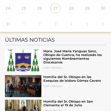
24
25
26
28
29
30
27
31
1
2
3
4
5
6
ÚLTIMAS NOTICIAS
Mons. José María Yanguas Sanz,
Obispo de Cuenca, ha realizado los
siguientes Nombramientos
Diocesanos
Leer noticia »
Homilía del Sr. Obispo en las
Exequias de Isidoro Gómez Cavero
Leer noticia »
Homilía del Sr. Obispo en San
Clemente el 19 de Julio
Leer noticia »