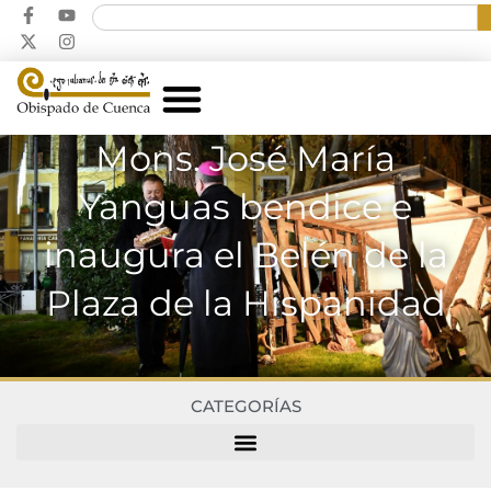
Mons. José María
Yanguas bendice e
inaugura el Belén de la
Plaza de la Hispanidad
CATEGORÍAS