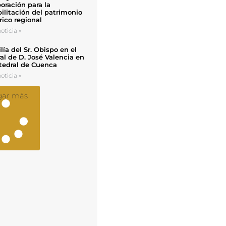
oración para la
ilitación del patrimonio
rico regional
oticia »
ía del Sr. Obispo en el
al de D. José Valencia en
tedral de Cuenca
oticia »
gar más