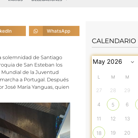
nkedIn
WhatsApp
CALENDARIO
 la solemnidad de Santiago
rroquia de San Esteban los
a Mundial de la Juventud
L
M
M
su marcha a Portugal. Después
r José María Yanguas, quien
27
28
29
4
6
5
11
12
13
19
20
18