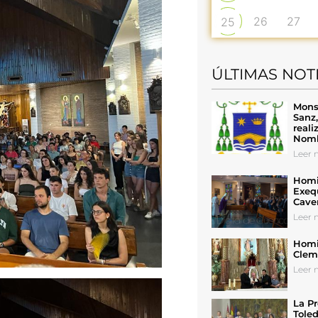
26
27
25
ÚLTIMAS NOT
Mons
Sanz
reali
Nomb
Leer n
Homil
Exeq
Cave
Leer n
Homil
Cleme
Leer n
La Pr
Toled