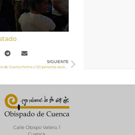
stado
SIGUIENTE
Cáritas Diocesana de Cuenca forma a 120 personas durante el primer semestre del año para que puedan conseguir un empleo digno
Calle Obispo Valero, 1
Cuenca