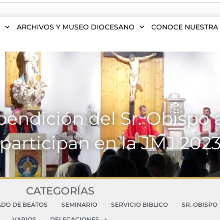
S
ARCHIVOS Y MUSEO DIOCESANO
CONOCE NUESTRA 
bendición del Sr. Obispo 
participan en la JMJ 202
CATEGORÍAS
ADO DE BEATOS
SEMINARIO
SERVICIO BIBLICO
SR. OBISPO
VARIOS
DELEGACIONES