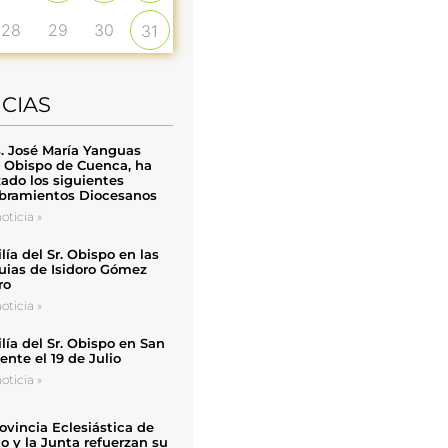
28
29
30
31
ICIAS
. José María Yanguas
, Obispo de Cuenca, ha
zado los siguientes
ramientos Diocesanos
oticia »
ía del Sr. Obispo en las
uias de Isidoro Gómez
ro
oticia »
ía del Sr. Obispo en San
nte el 19 de Julio
oticia »
ovincia Eclesiástica de
o y la Junta refuerzan su