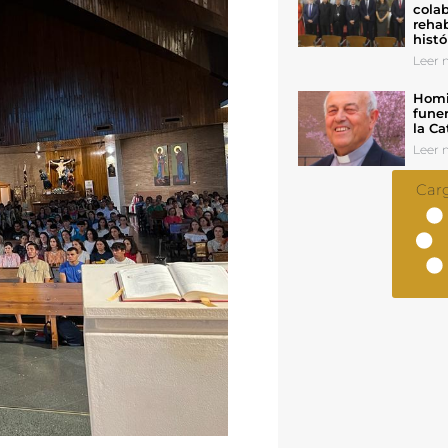
colab
rehab
histó
Leer n
Homil
funer
la Ca
Leer n
Car