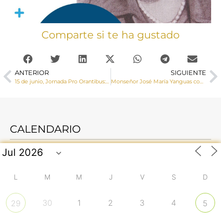
Comparte si te ha gustado
ANTERIOR
SIGUIENTE
15 de junio, Jornada Pro Orantibus: «Orar con fe, vivir con esperanza»
Monseñor José María Yanguas confirma a un numeroso grupo de adultos en la Catedral de Cuenca
CALENDARIO
L
M
M
J
V
S
D
30
1
2
3
4
29
5