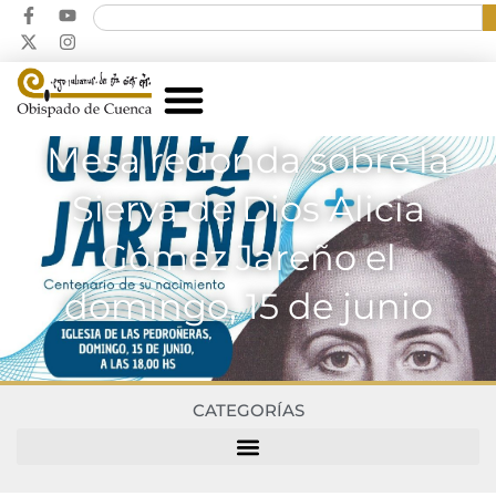
Mesa redonda sobre la
Sierva de Dios Alicia
Gómez Jareño el
domingo, 15 de junio
CATEGORÍAS