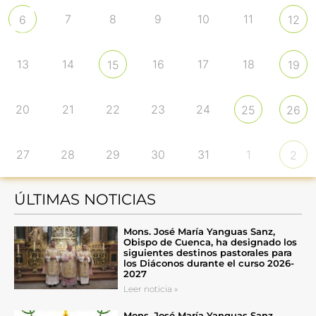
7
8
9
10
11
6
12
13
14
16
17
18
15
19
20
21
22
23
24
25
26
27
28
29
30
31
1
2
ÚLTIMAS NOTICIAS
Mons. José María Yanguas Sanz,
Obispo de Cuenca, ha designado los
siguientes destinos pastorales para
los Diáconos durante el curso 2026-
2027
Leer noticia »
Mons. José María Yanguas Sanz,