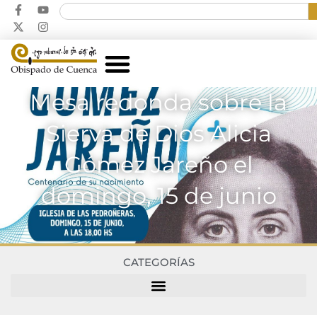
Mesa redonda sobre la
Sierva de Dios Alicia
Gómez Jareño el
domingo, 15 de junio
CATEGORÍAS