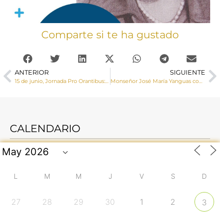
Comparte si te ha gustado
ANTERIOR
SIGUIENTE
15 de junio, Jornada Pro Orantibus: «Orar con fe, vivir con esperanza»
Monseñor José María Yanguas confirma a un numeroso grupo de adultos en la Catedral de Cuenca
CALENDARIO
L
M
M
J
V
S
D
27
28
29
30
1
2
3