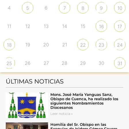
4
6
5
7
8
9
10
11
12
13
14
15
16
17
19
20
21
18
22
23
24
26
27
28
29
30
25
31
ÚLTIMAS NOTICIAS
Mons. José María Yanguas Sanz,
Obispo de Cuenca, ha realizado los
siguientes Nombramientos
Diocesanos
Leer noticia »
Homilía del Sr. Obispo en las
Exequias de Isidoro Gómez Cavero