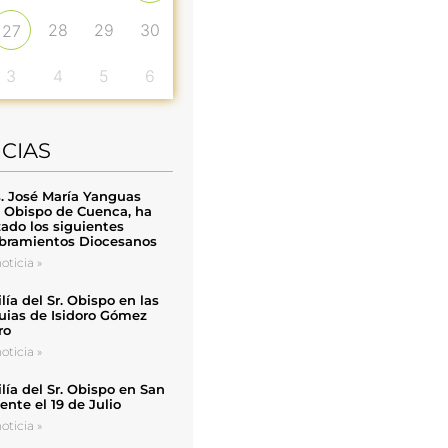
28
29
30
27
3
4
5
6
ICIAS
. José María Yanguas
, Obispo de Cuenca, ha
zado los siguientes
ramientos Diocesanos
oticia »
ía del Sr. Obispo en las
uias de Isidoro Gómez
ro
oticia »
ía del Sr. Obispo en San
nte el 19 de Julio
oticia »