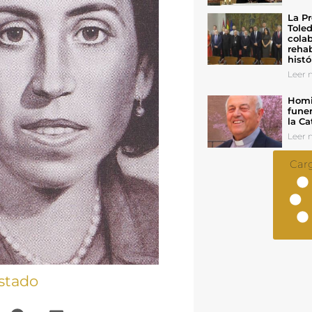
La Pr
Toled
colab
rehab
histó
Leer n
Homil
funer
la Ca
Leer n
Car
stado