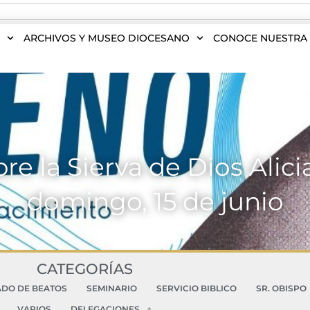
S
ARCHIVOS Y MUSEO DIOCESANO
CONOCE NUESTRA 
e la Sierva de Dios Alic
domingo, 15 de junio
CATEGORÍAS
ADO DE BEATOS
SEMINARIO
SERVICIO BIBLICO
SR. OBISPO
VARIOS
DELEGACIONES