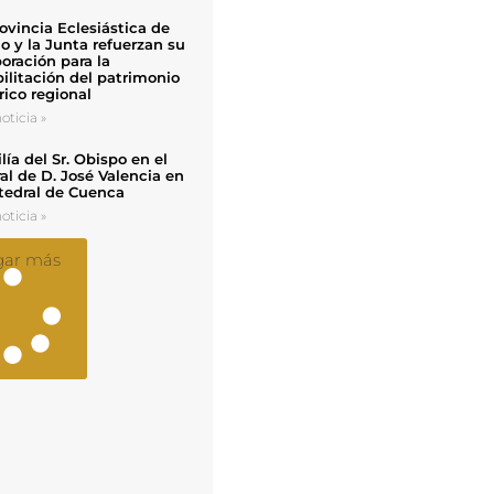
ovincia Eclesiástica de
o y la Junta refuerzan su
oración para la
ilitación del patrimonio
rico regional
oticia »
ía del Sr. Obispo en el
al de D. José Valencia en
tedral de Cuenca
oticia »
gar más