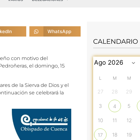
nkedIn
WhatsApp
CALENDARIO
reño con motivo del
 Pedroñeras, el domingo, 15
L
M
M
res de la Sierva de Dios y el
27
28
29
ntinuación se celebrará la
3
5
4
10
11
12
18
19
17