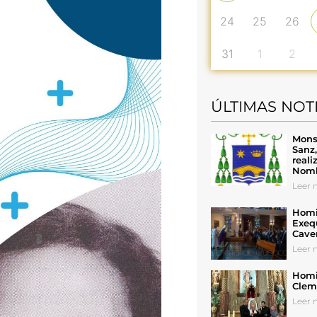
24
25
26
31
1
2
ÚLTIMAS NOT
Mons
Sanz
reali
Nomb
Leer n
Homil
Exeq
Cave
Leer n
Homil
Cleme
Leer n