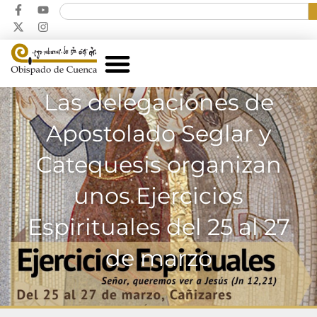
Las delegaciones de
Apostolado Seglar y
Catequesis organizan
unos Ejercicios
Espirituales del 25 al 27
de marzo