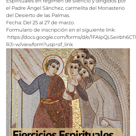
Espirituales en régimen de silencio y dirigidos por
el Padre Ángel
Sá
nchez, carmelita del Monasterio
del Desierto de las Palmas.
Fecha: Del 25 al
27 de marzo
.
Formulario de inscripción en el siguiente link:
https://docs.google.com/forms/d/e/1FAIpQLSeirb
RJI-w/viewform?usp=sf_link