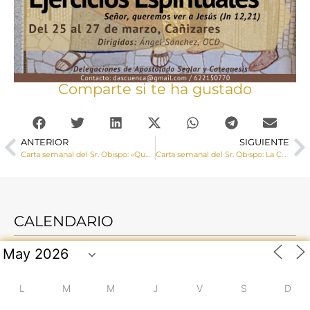
Comparte si te ha gustado
ANTERIOR
SIGUIENTE
Carta semanal del Sr. Obispo: «Que nuestra penitencia en este tiempo cuaresmal sea, sobre todo, la de hacer el bien a todos»
Carta semanal del Sr. Obispo: La Cuaresma es tiempo de purificación, que debe hacer más auténticamente cristiana nuestra vida personal
CALENDARIO
L
M
M
J
V
S
D