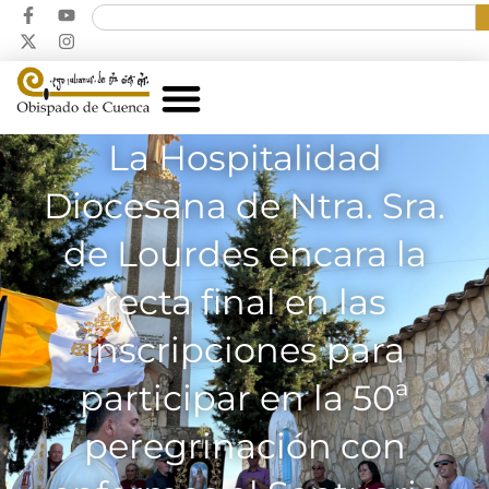
La Hospitalidad
Diocesana de Ntra. Sra.
de Lourdes encara la
recta final en las
inscripciones para
participar en la 50ª
peregrinación con