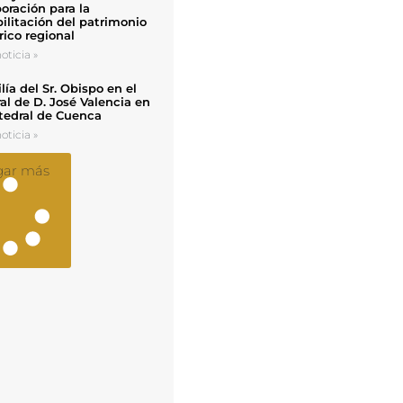
oración para la
ilitación del patrimonio
rico regional
oticia »
ía del Sr. Obispo en el
al de D. José Valencia en
tedral de Cuenca
oticia »
gar más