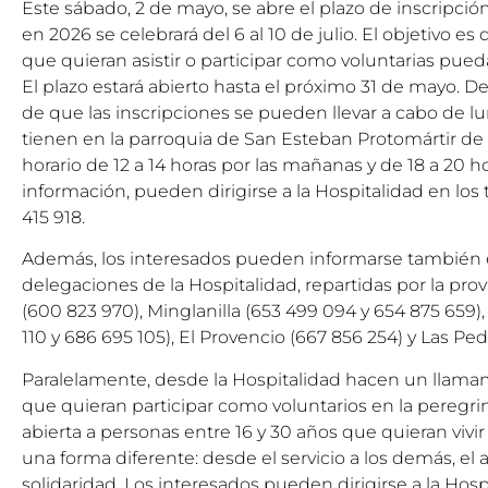
Este sábado, 2 de mayo, se abre el plazo de inscripció
en 2026 se celebrará del 6 al 10 de julio. El objetivo e
que quieran asistir o participar como voluntarias pueda
El plazo estará abierto hasta el próximo 31 de mayo. D
de que las inscripciones se pueden llevar a cabo de l
tienen en la parroquia de San Esteban Protomártir de 
horario de 12 a 14 horas por las mañanas y de 18 a 20 h
información, pueden dirigirse a la Hospitalidad en los
415 918.
Además, los interesados pueden informarse también e
delegaciones de la Hospitalidad, repartidas por la pro
(600 823 970), Minglanilla (653 499 094 y 654 875 659)
110 y 686 695 105), El Provencio (667 856 254) y Las Ped
Paralelamente, desde la Hospitalidad hacen un llamam
que quieran participar como voluntarios en la peregrina
abierta a personas entre 16 y 30 años que quieran vivi
una forma diferente: desde el servicio a los demás, e
solidaridad. Los interesados pueden dirigirse a la Hosp