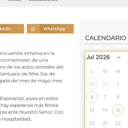
nkedIn
WhatsApp
CALENDARIO
 encuentra inmersa en la
que conmemoran de una
no de los actos centrales del
L
M
M
antuario de Ntra. Sra. de
legada del mes de mayo, mes
30
1
29
7
8
6
a Esperanza’, pues en estos
 hay esperanza más férrea
13
14
15
sora ante Nuestro Señor. Con
a Hospitalidad.
20
21
22