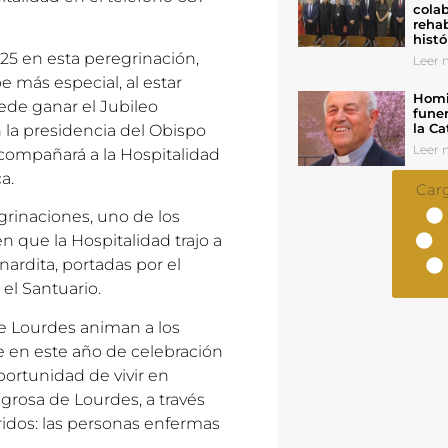
colab
rehab
histó
25 en esta peregrinación,
Leer n
e más especial, al estar
Homil
de ganar el Jubileo
funer
la Ca
 la presidencia del Obispo
Leer n
compañará a la Hospitalidad
a.
Car
egrinaciones, uno de los
que la Hospitalidad trajo a
nardita, portadas por el
el Santuario.
e Lourdes animan a los
e en este año de celebración
oportunidad de vivir en
rosa de Lourdes, a través
ridos: las personas enfermas