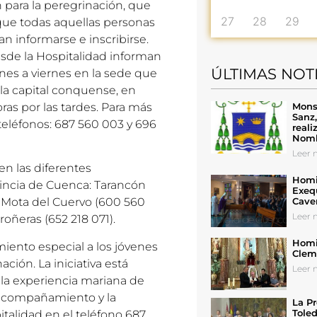
n para la peregrinación, que
27
28
29
s que todas aquellas personas
n informarse e inscribirse.
esde la Hospitalidad informan
ÚLTIMAS NOT
unes a viernes en la sede que
la capital conquense, en
Mons
oras por las tardes. Para más
Sanz
 teléfonos: 687 560 003 y 696
reali
Nomb
Leer n
n las diferentes
Homil
vincia de Cuenca: Tarancón
Exeq
Cave
, Mota del Cuervo (600 560
Leer n
roñeras (652 218 071).
Homil
iento especial a los jóvenes
Cleme
ción. La iniciativa está
Leer n
r la experiencia mariana de
l acompañamiento y la
La Pr
Toled
italidad en el teléfono 687