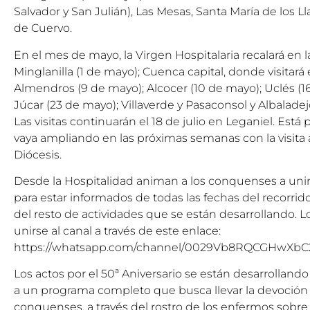
Salvador y San Julián), Las Mesas, Santa María de los L
de Cuervo.
En el mes de mayo, la Virgen Hospitalaria recalará en l
Minglanilla (1 de mayo); Cuenca capital, donde visitará 
Almendros (9 de mayo); Alcocer (10 de mayo); Uclés (1
Júcar (23 de mayo); Villaverde y Pasaconsol y Albalade
Las visitas continuarán el 18 de julio en Leganiel. Está
vaya ampliando en las próximas semanas con la visita
Diócesis.
Desde la Hospitalidad animan a los conquenses a uni
para estar informados de todas las fechas del recorrido
del resto de actividades que se están desarrollando. 
unirse al canal a través de este enlace:
https://whatsapp.com/channel/0029Vb8RQCGHwXbC
Los actos por el 50ª Aniversario se están desarrollando 
a un programa completo que busca llevar la devoción a
conquenses, a través del rostro de los enfermos sobre