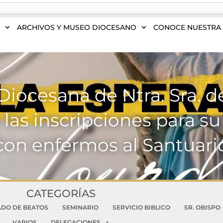
S
ARCHIVOS Y MUSEO DIOCESANO
CONOCE NUESTRA 
Diocesana de Ntra. Sra. d
las inscripciones para su
con enfermos al Santuari
CATEGORÍAS
ADO DE BEATOS
SEMINARIO
SERVICIO BIBLICO
SR. OBISPO
VARIOS
DELEGACIONES