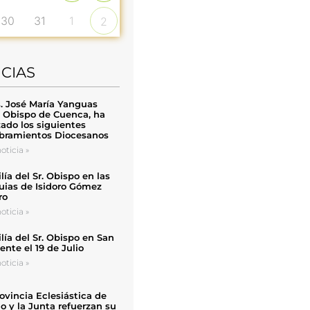
30
31
1
2
ICIAS
. José María Yanguas
, Obispo de Cuenca, ha
zado los siguientes
ramientos Diocesanos
oticia »
ía del Sr. Obispo en las
uias de Isidoro Gómez
ro
oticia »
ía del Sr. Obispo en San
nte el 19 de Julio
oticia »
ovincia Eclesiástica de
o y la Junta refuerzan su