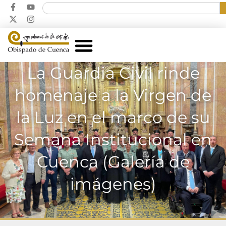
La Guardia Civil rinde
homenaje a la Virgen de
la Luz en el marco de su
Semana Institucional en
Cuenca (Galería de
imágenes)