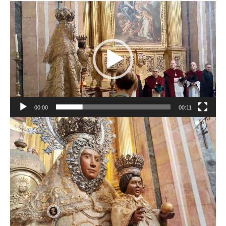
Reproductor
de
vídeo
00:00
00:11