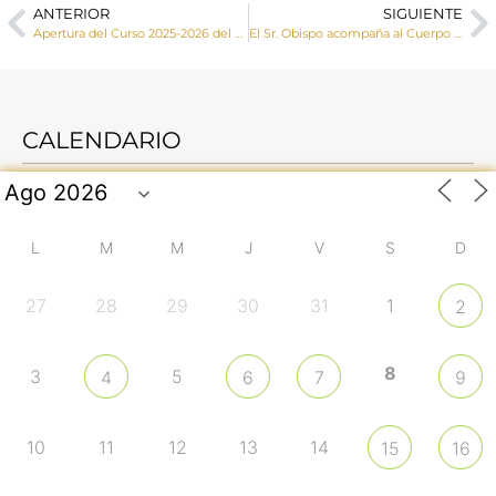
ANTERIOR
SIGUIENTE
Apertura del Curso 2025-2026 del Centro de Orientación Familiar San Julián
El Sr. Obispo acompaña al Cuerpo Nacional de la Policía en la festividad de su patrón, los Santos Ángeles Custodios
CALENDARIO
L
M
M
J
V
S
D
27
28
29
30
31
1
2
8
3
5
4
6
7
9
10
11
12
13
14
15
16