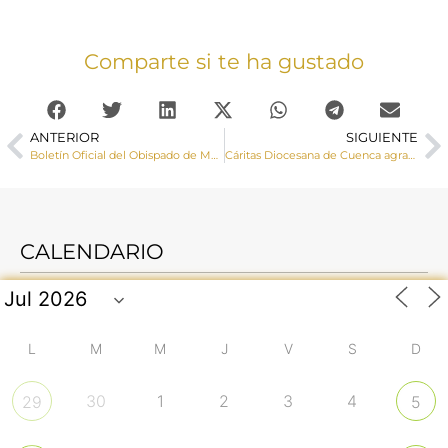
Comparte si te ha gustado
ANTERIOR
SIGUIENTE
Boletín Oficial del Obispado de Mayo-Agosto 2020
Cáritas Diocesana de Cuenca agradece a los 292 voluntarios su compromiso aportando esperanza a las personas más empobrecidas
CALENDARIO
L
M
M
J
V
S
D
30
1
2
3
4
29
5