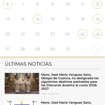
7
8
9
10
11
6
12
13
14
16
17
18
15
19
20
21
22
23
24
25
26
27
28
29
30
31
1
2
ÚLTIMAS NOTICIAS
Mons. José María Yanguas Sanz,
Obispo de Cuenca, ha designado los
siguientes destinos pastorales para
los Diáconos durante el curso 2026-
2027
Leer noticia »
Mons. José María Yanguas Sanz,