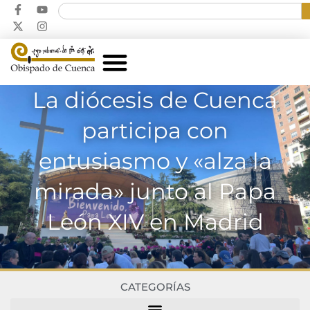
La diócesis de Cuenca
participa con
entusiasmo y «alza la
mirada» junto al Papa
León XIV en Madrid
CATEGORÍAS