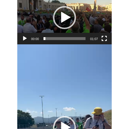
de
vídeo
00:00
01:07
Reproductor
de
vídeo