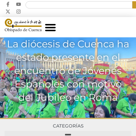
La diócesis de Cuenca ha
estado presente en el
encuentro de Jóvenes
Españoles con motivo
del Jubileo en Roma
CATEGORÍAS