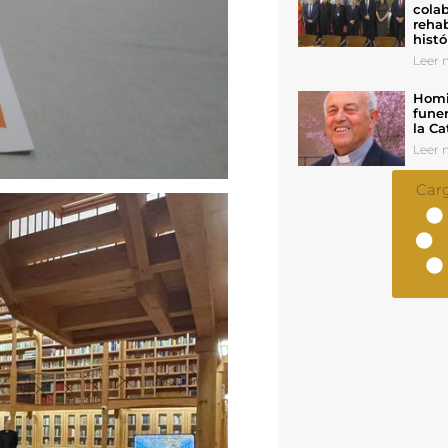
colab
rehab
histó
Leer n
Homil
funer
la Ca
Leer n
Car