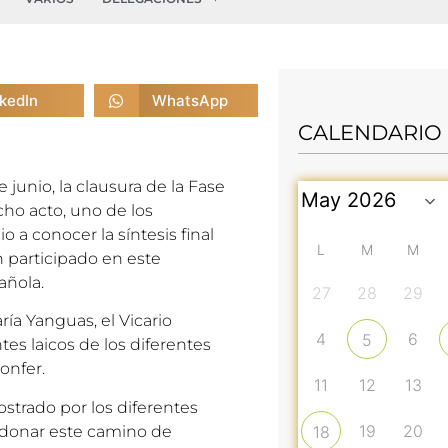
nkedIn
WhatsApp
CALENDARIO
 junio, la clausura de la Fase
ho acto, uno de los
 a conocer la síntesis final
L
M
M
n participado en este
añola.
27
28
29
ía Yanguas, el Vicario
4
6
5
es laicos de los diferentes
onfer.
11
12
13
strado por los diferentes
19
20
andonar este camino de
18