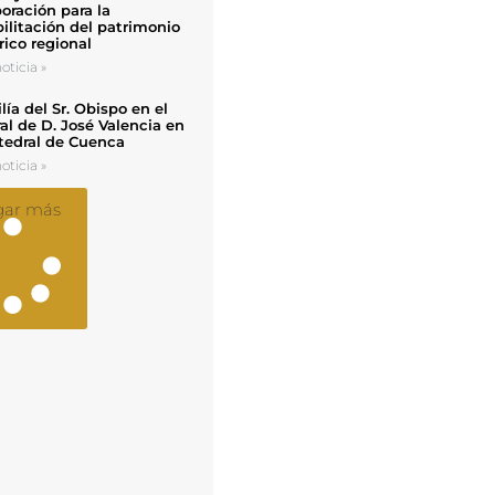
oración para la
ilitación del patrimonio
rico regional
oticia »
ía del Sr. Obispo en el
al de D. José Valencia en
tedral de Cuenca
oticia »
gar más