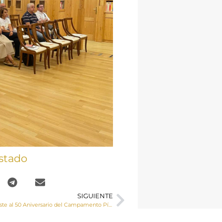
stado
SIGUIENTE
El Sr. Obispo asiste al 50 Aniversario del Campamento Pío XI de Católicos en Acción