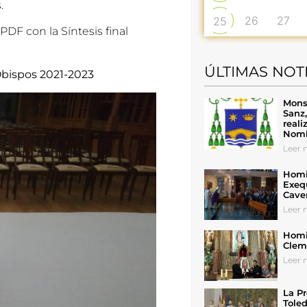
.
26
27
25
F con la Síntesis final
ÚLTIMAS NOT
Obispos 2021-2023
Mons
Sanz
reali
Nomb
Leer n
Homil
Exeq
Cave
Leer n
Homil
Cleme
Leer n
La Pr
Toled