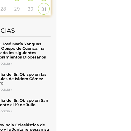
28
29
30
31
ICIAS
. José María Yanguas
, Obispo de Cuenca, ha
zado los siguientes
ramientos Diocesanos
oticia »
ía del Sr. Obispo en las
uias de Isidoro Gómez
ro
oticia »
ía del Sr. Obispo en San
nte el 19 de Julio
oticia »
ovincia Eclesiástica de
o y la Junta refuerzan su