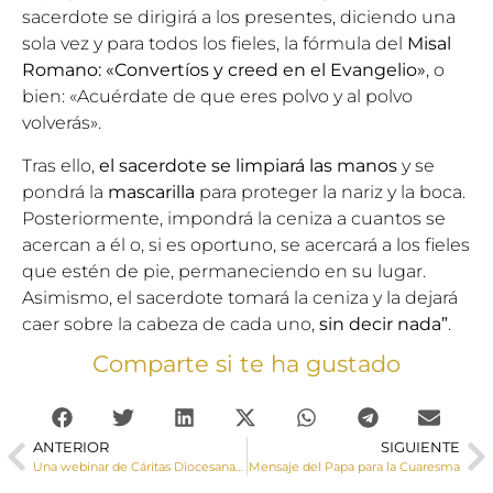
sacerdote se dirigirá a los presentes, diciendo una
sola vez y para todos los fieles, la fórmula del
Misal
Romano:
«Convertíos y creed en el Evangelio»
, o
bien: «Acuérdate de que eres polvo y al polvo
volverás».
Tras ello,
el sacerdote
se limpiará las manos
y se
pondrá la
mascarilla
para proteger la nariz y la boca.
Posteriormente, impondrá la ceniza a cuantos se
acercan a él o, si es oportuno, se acercará a los fieles
que estén de pie, permaneciendo en su lugar.
Asimismo, el sacerdote tomará la ceniza y la dejará
caer sobre la cabeza de cada uno,
sin decir nada”
.
Comparte si te ha gustado
ANTERIOR
SIGUIENTE
Una webinar de Cáritas Diocesana de Cuenca trata el derecho a la alimentación y el objetivo de desarrollo sostenible “hambre cero”
Mensaje del Papa para la Cuaresma