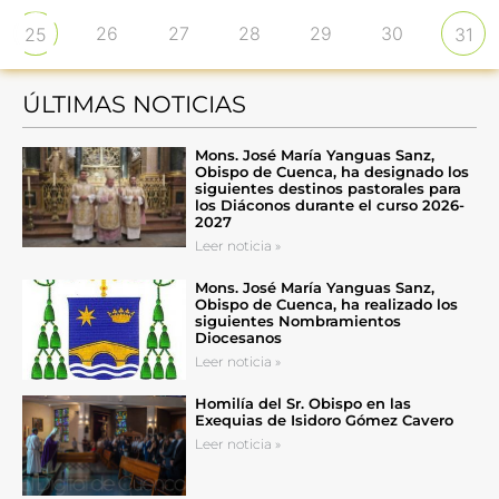
26
27
28
29
30
25
31
ÚLTIMAS NOTICIAS
Mons. José María Yanguas Sanz,
Obispo de Cuenca, ha designado los
siguientes destinos pastorales para
los Diáconos durante el curso 2026-
2027
Leer noticia »
Mons. José María Yanguas Sanz,
Obispo de Cuenca, ha realizado los
siguientes Nombramientos
Diocesanos
Leer noticia »
Homilía del Sr. Obispo en las
Exequias de Isidoro Gómez Cavero
Leer noticia »