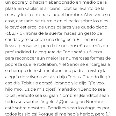
un pobre y lo habían abandonado en medio de la
plaza. Sin vacilar, el anciano Tobit se levantó de la
mesa y fue a enterrar a aquel hombre. Al volver a su
casa, cansado, se durmió en el patio; sobre los ojos
le cayó estiércol de unos pájaros y se quedó ciego
(cf. 2,1-10). Ironía de la suerte: haces un gesto de
caridad y te sucede una desgracia. El hecho nos
lleva a pensar así; pero la fe nos enseña a ir más en
profundidad. La ceguera de Tobit será su fuerza
para reconocer aún mejor las numerosas formas de
pobreza que le rodeaban. Y el Señor se encargará a
su tiempo de restituir al anciano padre la vista y la
alegría de volver a ver a su hijo Tobías. Cuando llegó
ese día, Tobit «lo abrazó llorando y le dijo: “¡Te veo,
hijo mío, luz de mis ojos!”. Y añadió: “¡Bendito sea
Dios! ¡Bendito sea su gran Nombre! ¡Benditos sean
todos sus santos ángeles! ¡Que su gran Nombre
esté sobre nosotros! Benditos sean los ángeles por
todos los siglos! Porque él me había herido, pero […]