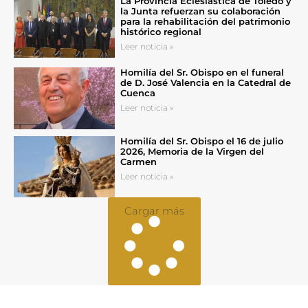
La Provincia Eclesiástica de Toledo y
la Junta refuerzan su colaboración
para la rehabilitación del patrimonio
histórico regional
Leer noticia »
Homilía del Sr. Obispo en el funeral
de D. José Valencia en la Catedral de
Cuenca
Leer noticia »
Homilía del Sr. Obispo el 16 de julio
2026, Memoria de la Virgen del
Carmen
Leer noticia »
Cargar más