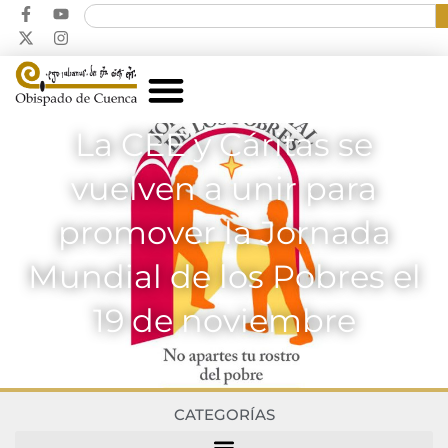
La CEE y Cáritas se
vuelven a unir para
promover la Jornada
Mundial de los Pobres el
19 de noviembre
CATEGORÍAS