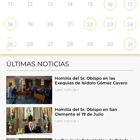
11
12
13
14
15
16
17
19
20
21
18
22
23
24
26
27
28
29
30
25
31
ÚLTIMAS NOTICIAS
Homilía del Sr. Obispo en las
Exequias de Isidoro Gómez Cavero
Leer noticia »
Homilía del Sr. Obispo en San
Clemente el 19 de Julio
Leer noticia »