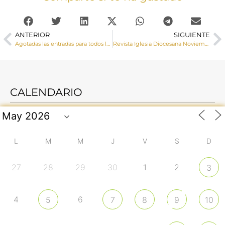
ANTERIOR
SIGUIENTE
Agotadas las entradas para todos los pases del musical de la vida del beato Carlo Acutis que se estrena este sábado
Revista Iglesia Diocesana Noviembre 2023
CALENDARIO
L
M
M
J
V
S
D
27
28
29
30
1
2
3
4
6
5
7
8
9
10