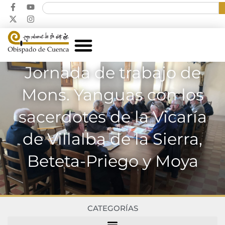
Jornada de trabajo de
Mons. Yanguas con los
sacerdotes de la Vicaría
de Villalba de la Sierra,
Beteta-Priego y Moya
CATEGORÍAS