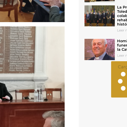
La Pr
Toled
colab
rehab
histó
Leer n
Homil
funer
la Ca
Leer n
Car