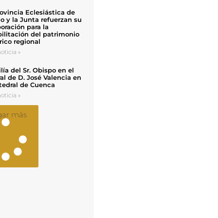
ovincia Eclesiástica de
o y la Junta refuerzan su
oración para la
ilitación del patrimonio
rico regional
oticia »
ía del Sr. Obispo en el
al de D. José Valencia en
tedral de Cuenca
oticia »
gar más