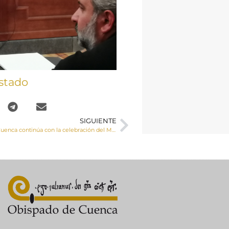
stado
SIGUIENTE
La diócesis de Cuenca continúa con la celebración del Mes Misionero Extraordinario