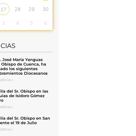
28
29
30
27
3
4
5
6
ICIAS
. José María Yanguas
, Obispo de Cuenca, ha
zado los siguientes
ramientos Diocesanos
oticia »
ía del Sr. Obispo en las
uias de Isidoro Gómez
ro
oticia »
ía del Sr. Obispo en San
nte el 19 de Julio
oticia »