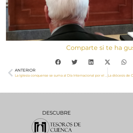
Comparte si te ha gu
ANTERIOR
La Iglesia conquense se suma al Día Internacional por el Trabajo Decente
DESCUBRE