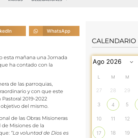
nkedIn
WhatsApp
CALENDARIO
do esta mañana una Jornada
que ha contado con la
L
M
M
era de las parroquias,
27
28
29
raordinario y con que este
n Pastoral 2019-2022
3
5
4
 objetivo del mismo.
onal de las Obras Misioneras
10
11
12
l de Misiones de la
18
19
 que:
“La voluntad de Dios es
17