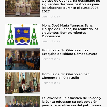
Obispo de Cuenca, ha designado los
siguientes destinos pastorales para
los Diáconos durante el curso 2026-
2027
Leer noticia »
Mons. José María Yanguas Sanz,
Obispo de Cuenca, ha realizado los
siguientes Nombramientos
Diocesanos
Leer noticia »
Homilía del Sr. Obispo en las
Exequias de Isidoro Gómez Cavero
Leer noticia »
Homilía del Sr. Obispo en San
Clemente el 19 de Julio
Leer noticia »
La Provincia Eclesiástica de Toledo y
la Junta refuerzan su colaboración
para la rehabilitación del patrimonio