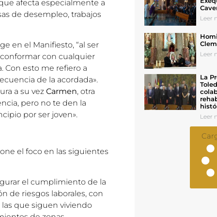
Exeq
ón que afecta especialmente a
Cave
sas de desempleo, trabajos
Leer n
Homil
Cleme
e en el Manifiesto, “al ser
Leer n
 conformar con cualquier
. Con esto me refiero a
La Pr
recuencia de la acordada».
Toled
ura a su vez
Carmen
, otra
colab
rehab
ncia, pero no te den la
histó
cipio por ser joven».
Leer n
Car
one el foco en las siguientes
gurar el cumplimiento de la
n de riesgos laborales, con
 las que siguen viviendo
mientos de zonas