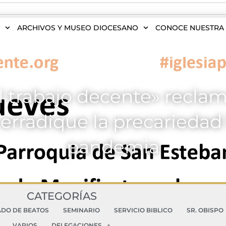
S
ARCHIVOS Y MUSEO DIOCESANO
CONOCE NUESTRA 
el trabajo decente» recl
rradique la precariedad l
pandemia
CATEGORÍAS
ADO DE BEATOS
SEMINARIO
SERVICIO BIBLICO
SR. OBISPO
VARIOS
DELEGACIONES