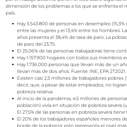
dimensión de los problemas a los que se enfrenta el 
país.
Hay 3.543.800 de personas en desempleo (15,3% de
entre las mujeres y el 13,4% entre los hombres. 
años presenta el 38,4% de tasa de paro. La pobla
de paro del 23,75.
El 25,06% de las personas trabajadoras tiene cont
Hay 1.157.900 hogares con todos sus miembros e
Hay 1.736.000 personas que llevan más de un año 
llevan más de dos años. Fuente:
INE, EPA 2T2021
.
Existen casi 2,5 millones de trabajadores pobres (
decir, que, a pesar de estar empleados, no logra
pobreza relativa.
Al inicio de la pandemia, 4,5 millones de persona
población) vivía en situación de pobreza severa 
El 27,5% de las personas en pobreza severa tiene 
El 20% de los trabajadores españoles menores de
borde de la pobreza; esto representa el nivel más