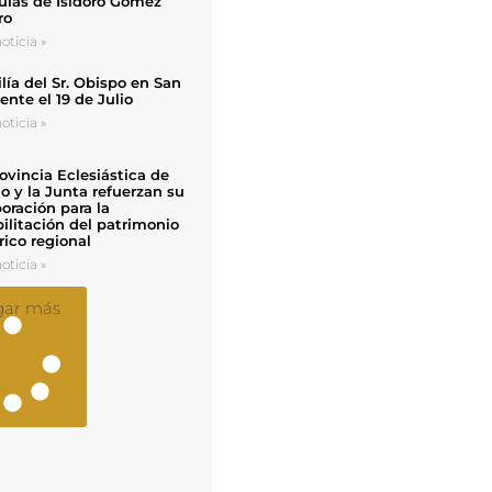
uias de Isidoro Gómez
ro
oticia »
ía del Sr. Obispo en San
nte el 19 de Julio
oticia »
ovincia Eclesiástica de
o y la Junta refuerzan su
oración para la
ilitación del patrimonio
rico regional
oticia »
gar más