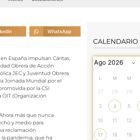
nkedIn
WhatsApp
CALENDARIO
en España impulsan Cáritas,
dad Obrera de Acción
tólica JEC y Juventud Obrera
L
M
M
la
Jornada Mundial por el
promovida por la CSI
27
28
29
a OIT (Organización
3
5
4
 «Ahora más que nunca
10
11
12
recho y medio para
una reclamación
18
19
17
 la pandemia, que ha