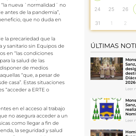
, “la nueva `normalidad´ no
24
25
26
e antes de la pandemia”,
eneficio, que no duda en
31
1
2
e la precariedad que la
ÚLTIMAS NOT
 y sanitario sin Equipos de
dos en “las condiciones
Mons
ara la salud de las
Sanz
n disponer de medios
desig
desti
 aquellas “que, a pesar de
Diáco
sde casa”. Estas situaciones
2026
Leer n
s “acceder a ERTE o
Mons
Sanz
ntes en el acceso al trabajo
reali
Nomb
 que no asegura acceder a un
Leer n
cas como llegar a fin de
ivienda, la seguridad y salud
Homil