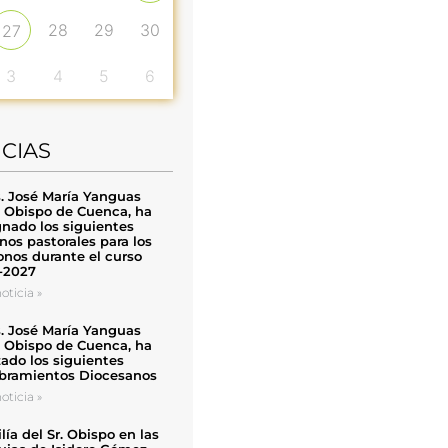
28
29
30
27
3
4
5
6
ICIAS
. José María Yanguas
, Obispo de Cuenca, ha
nado los siguientes
nos pastorales para los
nos durante el curso
-2027
oticia »
. José María Yanguas
, Obispo de Cuenca, ha
zado los siguientes
ramientos Diocesanos
oticia »
ía del Sr. Obispo en las