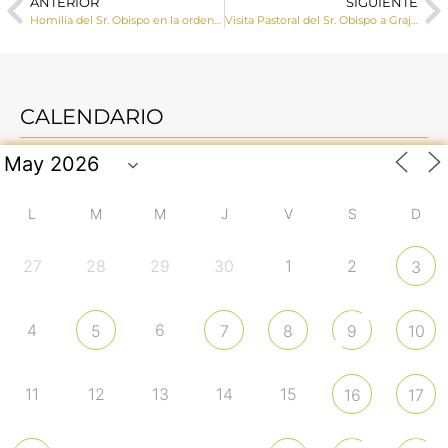
ANTERIOR
SIGUIENTE
Homilía del Sr. Obispo en la ordenación sacerdotal de David Guirado Gutiérrez
Visita Pastoral del Sr. Obispo a Graja de Iniesta
CALENDARIO
L
M
M
J
V
S
D
27
28
29
30
1
2
3
4
6
5
7
8
9
10
11
12
13
14
15
16
17