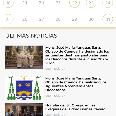
19
20
21
18
22
23
24
26
27
28
29
30
25
31
ÚLTIMAS NOTICIAS
Mons. José María Yanguas Sanz,
Obispo de Cuenca, ha designado los
siguientes destinos pastorales para
los Diáconos durante el curso 2026-
2027
Leer noticia »
Mons. José María Yanguas Sanz,
Obispo de Cuenca, ha realizado los
siguientes Nombramientos
Diocesanos
Leer noticia »
Homilía del Sr. Obispo en las
Exequias de Isidoro Gómez Cavero
Leer noticia »