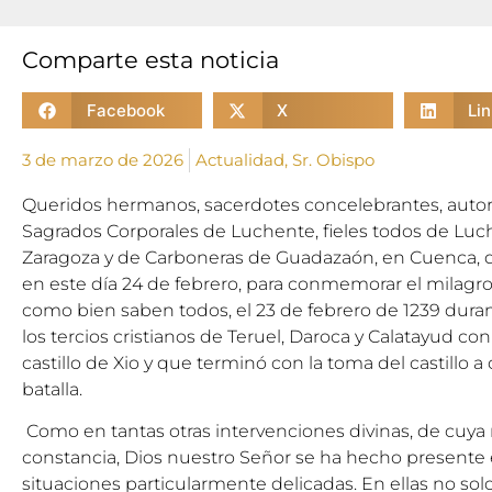
Comparte esta noticia
Facebook
X
Li
3 de marzo de 2026
Actualidad
,
Sr. Obispo
Queridos hermanos, sacerdotes concelebrantes, autori
Sagrados Corporales de Luchente, fieles todos de Luc
Zaragoza y de Carboneras de Guadazaón, en Cuenca, q
en este día 24 de febrero, para conmemorar el milagro
como bien saben todos, el 23 de febrero de 1239 duran
los tercios cristianos de Teruel, Daroca y Calatayud c
castillo de Xio y que terminó con la toma del castillo a 
batalla.
Como en tantas otras intervenciones divinas, de cuya 
constancia, Dios nuestro Señor se ha hecho presente
situaciones particularmente delicadas. En ellas no sol