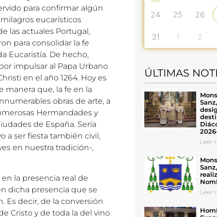
ervido para confirmar algún
24
25
26
 milagros eucarísticos
 de las actuales Portugal,
31
1
2
on para consolidar la fe
da Eucaristía. De hecho,
 por impulsar al Papa Urbano
ÚLTIMAS NOT
 Christi en el año 1264. Hoy es
e manera que, la fe en la
Mons
 innumerables obras de arte, a
Sanz
desig
e numerosas Hermandades y
desti
ciudades de España. Sería
Diáco
2026
 a ser fiesta también civil,
Leer n
ves en nuestra tradición-,
Mons
Sanz
reali
 en la presencia real de
Nomb
e en dicha presencia que se
Leer n
. Es decir, de la conversión
Homil
e Cristo y de toda la del vino