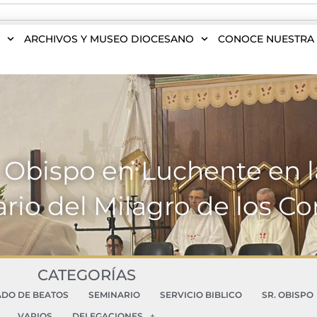
S
ARCHIVOS Y MUSEO DIOCESANO
CONOCE NUESTRA 
. Obispo en Luchente en l
ario del Milagro de los Co
CATEGORÍAS
ADO DE BEATOS
SEMINARIO
SERVICIO BIBLICO
SR. OBISPO
VARIOS
DELEGACIONES