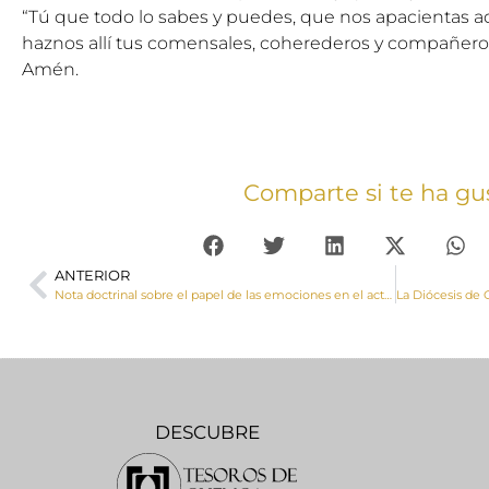
“Tú que todo lo sabes y puedes, que nos apacientas a
haznos allí tus comensales, coherederos y compañeros
Amén.
Comparte si te ha gu
ANTERIOR
Nota doctrinal sobre el papel de las emociones en el acto de fe: ‘Cor ad cor loquitur’, el corazón habla al corazón
DESCUBRE