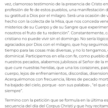
vez, clamoroso testimonio de la presencia de Cristo en
profesión de fe de estos pueblos, una manifestación 
su gratitud a Dios por el milagro. Será una ocasión de
hecho con la colecta de la Misa, que nos conceda vene
misterios de su Cuerpo y de su Sangre que experim
nosotros el fruto de tu redención”. Constantemente, 
cristiano no puede vivir sin el domingo. No sería lógi
agraciados por Dios con el milagro, que hoy seguim
tiempo para las cosas más diversas, y no lo tengamos, 
dominical. Participemos en ella con fe, como pueblo 
nuestros pecados, alabemos jubilosos al Señor de la 
que cure nuestras heridas, que una los corazones, pa
cuerpo, lejos de enfrenamientos, discordias, disensione
Acerquémonos con frecuencia, libres de pecado mortal,
ha bajado del cielo, porque -son sus palabas-, “el que
siempre”.
Termino con la petición que se formula en la última est
secuencia del día del Corpus Christi y que hoy recita