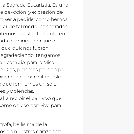
 la Sagrada Eucaristía. Es una
de devoción, y expresión de
 volver a pedirle, como hemos
rar de tal modo los sagrados
entemos constantemente en
cada domingo, porque el
co que quienes fueron
os agradeciendo, tengamos
en cambio, para la Misa
de Dios, pidamos perdón por
misericordia, permitámosle
ra que formemos un solo
s y violencias.
 a recibir el pan vivo que
 come de ese pan vive para
rofa, bellísima de la
mos en nuestros corazones: