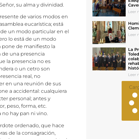
Exeq
Señor, su alma y divinidad.
Cave
Leer n
 presente de varios modos en
Homil
asamblea eucarística; está
Cleme
n de un modo particular en el
Leer n
Pero lo está de un modo
a pone de manifiesto la
La Pr
a de una presencia
Toled
colab
ue la presencia no es
rehab
histó
dera o un cetro son
Leer n
presencia real, no
er en una reunión de sus
Car
one a accidental: cualquiera
ter personal; antes y
r, peso, forma, etc.
 no hay pan ni vino.
cerdote ordenado, que hace
bras de la consagración,