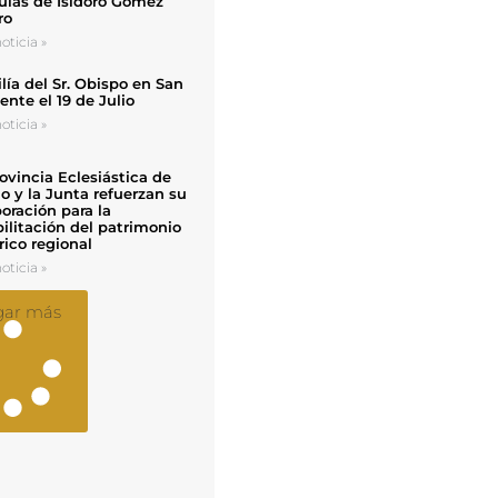
uias de Isidoro Gómez
ro
oticia »
ía del Sr. Obispo en San
nte el 19 de Julio
oticia »
ovincia Eclesiástica de
o y la Junta refuerzan su
oración para la
ilitación del patrimonio
rico regional
oticia »
gar más