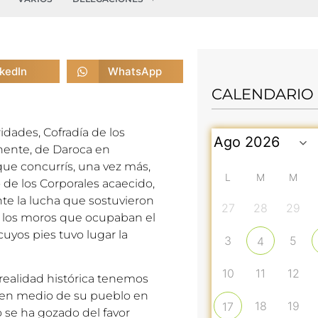
nkedIn
WhatsApp
CALENDARIO
dades, Cofradía de los
hente, de Daroca en
ue concurrís, una vez más,
L
M
M
 de los Corporales acaecido,
te la lucha que sostuvieron
27
28
29
on los moros que ocupaban el
cuyos pies tuvo lugar la
3
5
4
10
11
12
realidad histórica tenemos
 en medio de su pueblo en
18
19
17
o se ha gozado del favor