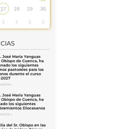
28
29
30
27
3
4
5
6
ICIAS
. José María Yanguas
, Obispo de Cuenca, ha
nado los siguientes
nos pastorales para los
nos durante el curso
-2027
oticia »
. José María Yanguas
, Obispo de Cuenca, ha
zado los siguientes
ramientos Diocesanos
oticia »
ía del Sr. Obispo en las