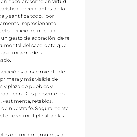
uien hace presente en virtud
arística tercera, antes de la
 y santifica todo, “por
”. Momento impresionante,
 el sacrificio de nuestra
n un gesto de adoración, de fe
strumental del sacerdote que
za el milagro de la
nado.
neración y al nacimiento de
primera y más visible de
s y plaza de pueblos y
cionado con Dios presente en
, vestimenta, retablos,
to de nuestra fe. Seguramente
el que se multiplicaban las
les del milagro, mudo, y a la