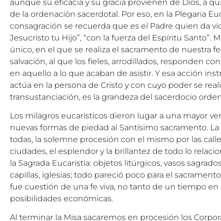
aunque su eficacia y su gracia provienen de Dios, a q
de la ordenación sacerdotal. Por eso, en la Plegaria Euc
consagración se recuerda que es el Padre quien da vida
Jesucristo tu Hijo”, “con la fuerza del Espíritu Santo
único, en el que se realiza el sacramento de nuestra fe,
salvación, al que los fieles, arrodillados, responden co
en aquello a lo que acaban de asistir. Y esa acción in
actúa en la persona de Cristo y con cuyo poder se reali
transustanciación, es la grandeza del sacerdocio orde
Los milagros eucarísticos dieron lugar a una mayor ve
nuevas formas de piedad al Santísimo sacramento. La 
todas, la solemne procesión con el mismo por las calle
ciudades, el esplendor y la brillantez de todo lo rela
la Sagrada Eucaristía: objetos litúrgicos, vasos sagrados
capillas, iglesias; todo pareció poco para el sacramen
fue cuestión de una fe viva, no tanto de un tiempo en 
posibilidades económicas.
Al terminar la Misa sacaremos en procesión los Corpora