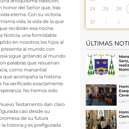
una antiquísima tradición,
 honor del Señor que, tras
24
25
26
ida eterna. Con su victoria
misma vida, la vida de la que
31
1
2
que recibirán esa noche.
a Noticia, una formidable
lido en nosotros los hijos al
ÚLTIMAS NOT
 se presenta al mundo con
lesia sigue gritando al mundo
Mons
Sanz
ia! Son palabras que resuenan
reali
Nomb
cia, como manantial
Leer n
a que acompaña la historia
e ha verificado exactamente.
Homil
esperanza. No hemos sido
Exeq
Cave
Leer n
 Nuevo Testamento dan claro
sfigurada casi desde su
Homil
Cleme
 promesa de su futura
Leer n
la historia y es prefigurada