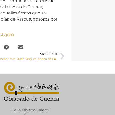
es “terminados los días de
e la fiesta de Pascua,
 aquellas fiestas que se
s días de Pascua, gozosos por
stado
SIGUIENTE
Homilía de Monseñor José María Yanguas, obispo de Cuenca, el Domingo de Resurrección
Calle Obispo Valero, 1