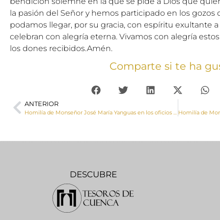
bendición solemne en la que se pide a Dios que quien
la pasión del Señor y hemos participado en los gozos d
podamos llegar, por su gracia, con espíritu exultante a
celebran con alegría eterna. Vivamos con alegría esto
los dones recibidos.Amén.
Comparte si te ha gu
ANTERIOR
Homilía de Monseñor José María Yanguas en los oficios del Viernes Santo
DESCUBRE