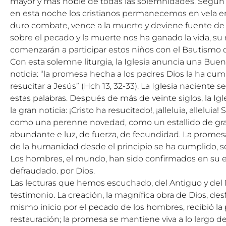
mayor y más noble de todas las solemnidades. Según 
en esta noche los cristianos permanecemos en vela en
duro combate, vence a la muerte y deviene fuente de v
sobre el pecado y la muerte nos ha ganado la vida, su 
comenzarán a participar estos niños con el Bautismo 
Con esta solemne liturgia, la Iglesia anuncia una Buen
noticia: “la promesa hecha a los padres Dios la ha cump
resucitar a Jesús” (Hch 13, 32-33). La Iglesia naciente
estas palabras. Después de más de veinte siglos, la Ig
la gran noticia: ¡Cristo ha resucitado!, ¡alleluia, allelu
como una perenne novedad, como un estallido de gra
abundante e luz, de fuerza, de fecundidad. La promes
de la humanidad desde el principio se ha cumplido, s
Los hombres, el mundo, han sido confirmados en su 
defraudado. por Dios.
Las lecturas que hemos escuchado, del Antiguo y del
testimonio. La creación, la magnífica obra de Dios, de
mismo inicio por el pecado de los hombres, recibió la
restauración; la promesa se mantiene viva a lo largo de 