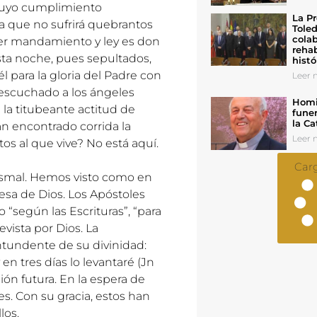
 cuyo cumplimiento
La Pr
a que no sufrirá quebrantos
Toled
colab
ser mandamiento y ley es don
rehab
ta noche, pues sepultados,
histó
 para la gloria del Padre con
Leer n
 escuchado a los ángeles
Homil
la titubeante actitud de
funer
la Ca
n encontrado corrida la
Leer n
os al que vive? No está aquí.
Car
autismal. Hemos visto como en
esa de Dios. Los Apóstoles
“según las Escrituras”, “para
evista por Dios. La
tundente de su divinidad:
en tres días lo levantaré (Jn
ción futura. En la espera de
les. Con su gracia, estos han
los.