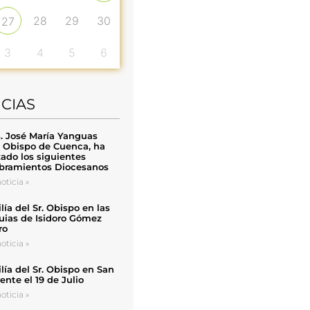
28
29
30
27
3
4
5
6
ICIAS
. José María Yanguas
, Obispo de Cuenca, ha
zado los siguientes
ramientos Diocesanos
oticia »
ía del Sr. Obispo en las
uias de Isidoro Gómez
ro
oticia »
ía del Sr. Obispo en San
nte el 19 de Julio
oticia »