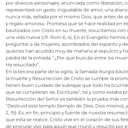
por diversos personajes; anunciada como liberación;
representará un gesto inigualable de amor; una alianz
nunca más, sellada por el mismo Dios, que antes de 
y regalo amoroso. Promesa que se hace realidad en es
bautizados con Cristo en su muerte, resucitamos con él
una vida nueva (cfr. Rom 6, 4). En el Evangelio hemos
preguntar a las mujeres, asombrados del espanto y de 
quienes han acudido muy de mañana al sepulcro y ha
piedra de la entrada: ”¿Por qué buscáis entre los muert
Ha resucitado”.
En la tercera parte de la vigilia, la llamada liturgia b
la muerte y Resurrección de Cristo se cumple la prom
tienen buen cuidado de subrayar que todo ha ocurrido 
que se cumplieran las Escrituras”, tal y como estaba pr
Resurrección del Señor es también la prueba más con
“Destruid este templo (templo de Dios, Dios mismo), y 
2, 19). Es, en fin, principio y fuente de nuestra resurrec
que esta se realice, Cristo vive en el corazón de sus fie
de procurar vivir para aquel que murió y resucitó por el