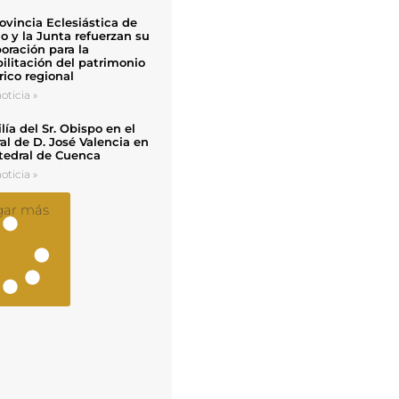
ovincia Eclesiástica de
o y la Junta refuerzan su
oración para la
ilitación del patrimonio
rico regional
oticia »
ía del Sr. Obispo en el
al de D. José Valencia en
tedral de Cuenca
oticia »
gar más