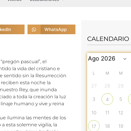
nkedIn
WhatsApp
CALENDARIO
pregón pascual”, el
ido la vida del cristiano e
L
M
M
de sentido sin la Resurrección
ia reciben esta noche la
27
28
29
de nuestro Rey, que inunda
iado a toda la creación la luz
3
5
4
l linaje humano y vive y reina
10
11
12
 que ilumina las mentes de los
 esta solemne vigilia, la
18
19
17