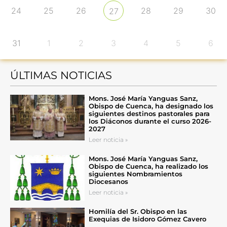
24
25
26
28
29
30
27
31
1
2
3
4
5
6
ÚLTIMAS NOTICIAS
Mons. José María Yanguas Sanz,
Obispo de Cuenca, ha designado los
siguientes destinos pastorales para
los Diáconos durante el curso 2026-
2027
Leer noticia »
Mons. José María Yanguas Sanz,
Obispo de Cuenca, ha realizado los
siguientes Nombramientos
Diocesanos
Leer noticia »
Homilía del Sr. Obispo en las
Exequias de Isidoro Gómez Cavero