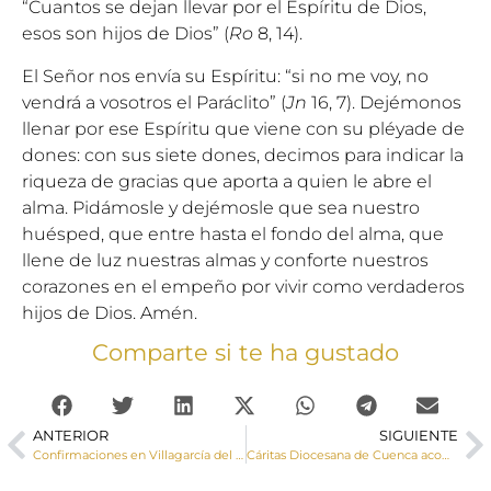
“Cuantos se dejan llevar por el Espíritu de Dios,
esos son hijos de Dios” (
Ro
8, 14).
El Señor nos envía su Espíritu: “si no me voy, no
vendrá a vosotros el Paráclito” (
Jn
16, 7). Dejémonos
llenar por ese Espíritu que viene con su pléyade de
dones: con sus siete dones, decimos para indicar la
riqueza de gracias que aporta a quien le abre el
alma. Pidámosle y dejémosle que sea nuestro
huésped, que entre hasta el fondo del alma, que
llene de luz nuestras almas y conforte nuestros
corazones en el empeño por vivir como verdaderos
hijos de Dios. Amén.
Comparte si te ha gustado
ANTERIOR
SIGUIENTE
Confirmaciones en Villagarcía del Llano y Ledaña
Cáritas Diocesana de Cuenca acompañó a más de 4.300 personas en 2020, la Covid ha disparado las ayudas