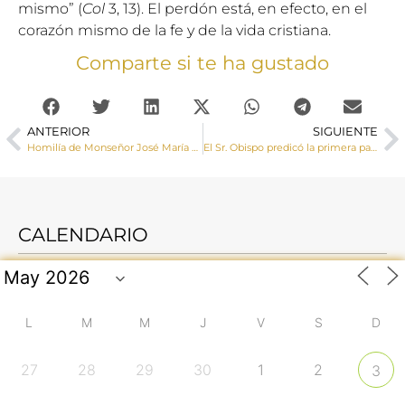
mismo” (
Col
3, 13). El perdón está, en efecto, en el
corazón mismo de la fe y de la vida cristiana.
Comparte si te ha gustado
ANTERIOR
SIGUIENTE
Homilía de Monseñor José María Yanguas en el Domingo de Ramos
El Sr. Obispo predicó la primera palabra en la procesión penitencia de la Vera Cruz
CALENDARIO
L
M
M
J
V
S
D
27
28
29
30
1
2
3