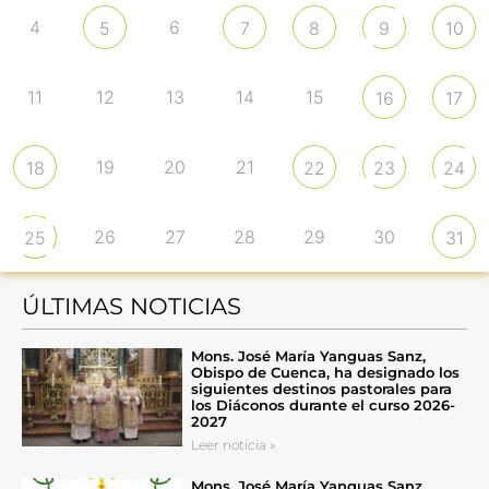
4
6
5
7
8
9
10
11
12
13
14
15
16
17
19
20
21
18
22
23
24
26
27
28
29
30
25
31
ÚLTIMAS NOTICIAS
Mons. José María Yanguas Sanz,
Obispo de Cuenca, ha designado los
siguientes destinos pastorales para
los Diáconos durante el curso 2026-
2027
Leer noticia »
Mons. José María Yanguas Sanz,