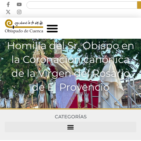
Homilía del Sr. Obispo en
la Coronación canónica
de la Virgen del Rosario
de El Provencio
CATEGORÍAS