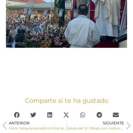
Comparte si te ha gustado
ANTERIOR
SIGUIENTE
Mons. Yanguas presidirá la Misa del Corpus Christi, el 2 de junio, a las 18 h. en la Catedral y al finalizar la Custodia saldrá en procesión por las calles de Cuenca
Saluda del Sr. Obispo con motivo de la festividad de Ntra. Sra. de la Virgen de la Luz, patrona de la ciudad de Cuenca y Alcaldesa de honor