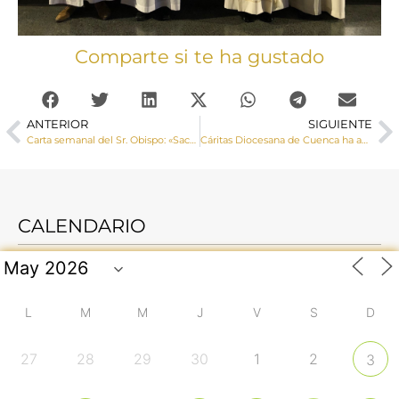
Comparte si te ha gustado
ANTERIOR
SIGUIENTE
Carta semanal del Sr. Obispo: «Sacerdotes»
Cáritas Diocesana de Cuenca ha acompañado a causa de la covid a más de 2.600 hogares
CALENDARIO
L
M
M
J
V
S
D
27
28
29
30
1
2
3