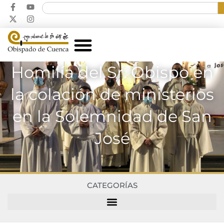
Homilía del Sr. Obispo en
la colación de ministerios
en la Solemnidad de San
José
CATEGORÍAS