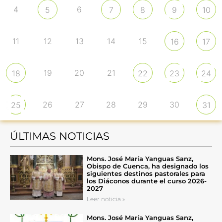
4
6
5
7
8
9
10
11
12
13
14
15
16
17
19
20
21
18
22
23
24
26
27
28
29
30
25
31
ÚLTIMAS NOTICIAS
Mons. José María Yanguas Sanz,
Obispo de Cuenca, ha designado los
siguientes destinos pastorales para
los Diáconos durante el curso 2026-
2027
Leer noticia »
Mons. José María Yanguas Sanz,