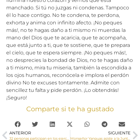
Ilumina nuestro corazón y vemos que está
manchado. Si tú no juzgas ni condenas. Tampoco
él lo hace contigo. No te condena, te perdona,
exhorta y anima con infinito afecto. ¡No peques
más!, no te hagas daño a ti mismo ni muerdas la
mano del Dios que te acaricia, que te acompaña,
que está junto a ti, que te sostiene, que te prepara
el cielo, que te espera siempre. ¡No peques más!,
no desprecies la bondad de Dios, no te hagas daño
a ti mismo, mira tu miseria, también la escondida a
los ojos humanos, reconócela e implora el perdón
divino No te excuses tontamente. Admite con
sencillez tu falta y pide perdón. ¡Lo obtendrás!
¡Seguro!
Comparte si te ha gustado
ANTERIOR
SIGUIENTE
32 personas participan en los ejercicios de Silencio organizados por la Delegación de Apostolado Seglar
Monseñor Yanguas asiste a la Junta General de la Junta de Cofradías previa a la Semana Santa