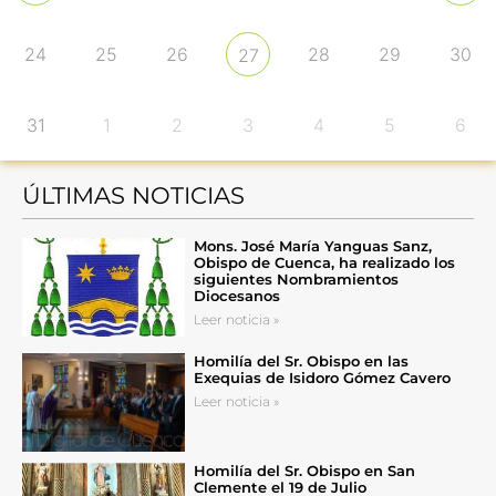
24
25
26
28
29
30
27
31
1
2
3
4
5
6
ÚLTIMAS NOTICIAS
Mons. José María Yanguas Sanz,
Obispo de Cuenca, ha realizado los
siguientes Nombramientos
Diocesanos
Leer noticia »
Homilía del Sr. Obispo en las
Exequias de Isidoro Gómez Cavero
Leer noticia »
Homilía del Sr. Obispo en San
Clemente el 19 de Julio