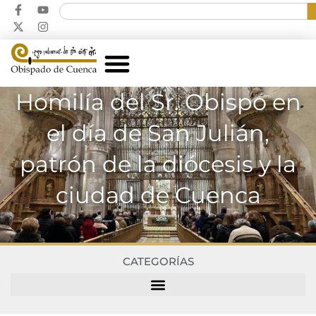
Homilía del Sr. Obispo en
el día de San Julián,
patrón de la diócesis y la
ciudad de Cuenca
CATEGORÍAS