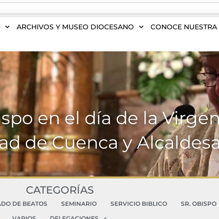
S
ARCHIVOS Y MUSEO DIOCESANO
CONOCE NUESTRA 
spo en el día de la Virge
dad de Cuenca y Alcaldes
CATEGORÍAS
ADO DE BEATOS
SEMINARIO
SERVICIO BIBLICO
SR. OBISPO
VARIOS
DELEGACIONES