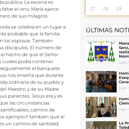
da pública. La escena es
27
28
29
faltar el vino; María ejerce
imero de sus milagros.
boda se celebra en un lugar a
ÚLTIMAS NOT
te probable que la familia
con los esposos. También
Mons
s discípulos. El número de
Sanz
reali
 el hecho de que el Señor
Nomb
as cuales podía contener
Leer n
a, y seguramente el banquete
Homil
esús nos enseña que durante
Exeq
Cave
vida ordinaria de su pueblo y
Leer n
 del Maestro y de su Madre
us parientes. Jesús era y es
Homil
ue las circunstancias
Cleme
Leer n
 santificables, camino de
nos ejemplo.Y también que el
La Pr
 es un camino de santidad,
Toled