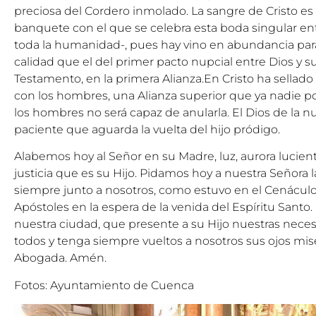
preciosa del Cordero inmolado. La sangre de Cristo es 
banquete con el que se celebra esta boda singular en
toda la humanidad-, pues hay vino en abundancia para 
calidad que el del primer pacto nupcial entre Dios y 
Testamento, en la primera Alianza.En Cristo ha sellado
con los hombres, una Alianza superior que ya nadie p
los hombres no será capaz de anularla. El Dios de la nu
paciente que aguarda la vuelta del hijo pródigo.
Alabemos hoy al Señor en su Madre, luz, aurora lucien
justicia que es su Hijo. Pidamos hoy a nuestra Señora 
siempre junto a nosotros, como estuvo en el Cenácu
Apóstoles en la espera de la venida del Espíritu Sant
nuestra ciudad, que presente a su Hijo nuestras nece
todos y tenga siempre vueltos a nosotros sus ojos mis
Abogada. Amén.
Fotos: Ayuntamiento de Cuenca