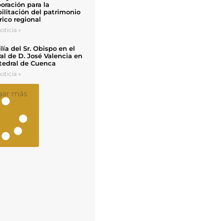
oración para la
ilitación del patrimonio
rico regional
oticia »
ía del Sr. Obispo en el
al de D. José Valencia en
tedral de Cuenca
oticia »
gar más