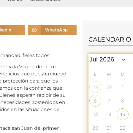
nkedIn
WhatsApp
CALENDARIO
mandad, fieles todos:
ñora la Virgen de la Luz
eneficios que nuestra ciudad
L
M
M
na protección para que los
30
1
29
acemos con la confianza que
uienes esperan recibir de su
7
8
6
 necesidades, sostenidos en
os en las situaciones de
13
14
15
20
21
22
 hace san Juan del primer