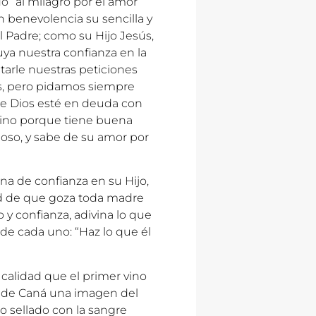
do” al milagro por el amor
n benevolencia su sencilla y
 Padre; como su Hijo Jesús,
ya nuestra confianza en la
arle nuestras peticiones
os, pero pidamos siempre
ue Dios esté en deuda con
sino porque tiene buena
oso, y sabe de su amor por
lena de confianza en su Hijo,
dad de que goza toda madre
y confianza, adivina lo que
de cada uno: “Haz lo que él
calidad que el primer vino
as de Caná una imagen del
o sellado con la sangre