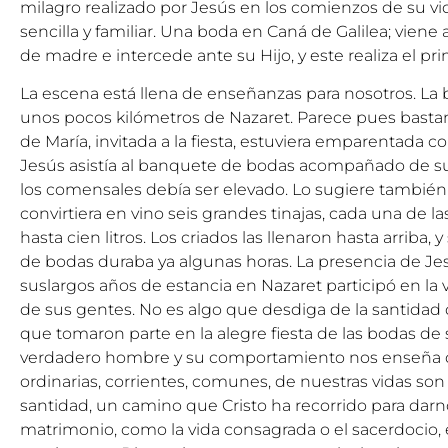
milagro realizado por Jesús en los comienzos de su vi
sencilla y familiar. Una boda en Caná de Galilea; viene a 
de madre e intercede ante su Hijo, y este realiza el pr
La escena está llena de enseñanzas para nosotros. La 
unos pocos kilómetros de Nazaret. Parece pues bastan
de María, invitada a la fiesta, estuviera emparentada 
Jesús asistía al banquete de bodas acompañado de su
los comensales debía ser elevado. Lo sugiere también
convirtiera en vino seis grandes tinajas, cada una de l
hasta cien litros. Los criados las llenaron hasta arrib
de bodas duraba ya algunas horas. La presencia de J
suslargos años de estancia en Nazaret participó en la 
de sus gentes. No es algo que desdiga de la santidad
que tomaron parte en la alegre fiesta de las bodas de s
verdadero hombre y su comportamiento nos enseña q
ordinarias, corrientes, comunes, de nuestras vidas son
santidad, un camino que Cristo ha recorrido para dar
matrimonio, como la vida consagrada o el sacerdocio,