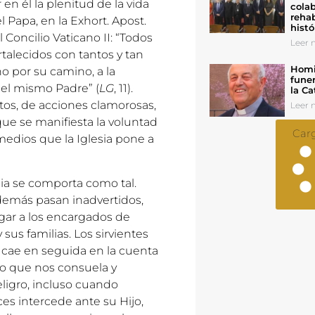
en él la plenitud de la vida
colab
rehab
 Papa, en la Exhort. Apost.
histó
Concilio Vaticano II: “Todos
Leer n
ortalecidos con tantos y tan
Homil
o por su camino, a la
funer
 el mismo Padre” (
LG
, 11).
la Ca
stos, de acciones clamorosas,
Leer n
ue se manifiesta la voluntad
Car
s medios que la Iglesia pone a
cia se comporta como tal.
s demás pasan inadvertidos,
gar a los encargados de
 sus familias. Los sirvientes
 cae en seguida en la cuenta
go que nos consuela y
peligro, incluso cuando
es intercede ante su Hijo,