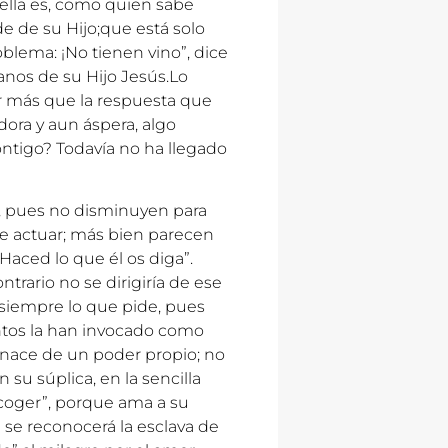
lla es, como quien sabe
e de su Hijo;que está solo
oblema: ¡No tienen vino”, dice
anos de su Hijo Jesús.Lo
or más que la respuesta que
dora y aun áspera, algo
ntigo? Todavía no ha llegado
a, pues no disminuyen para
de actuar; más bien parecen
 “Haced lo que él os diga”.
ntrario no se dirigiría de ese
 siempre lo que pide, pues
antos la han invocado como
o nace de un poder propio; no
su súplica, en la sencilla
coger”, porque ama a su
 se reconocerá la esclava de