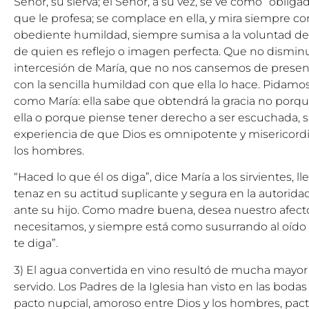
Señor, su sierva; el Señor, a su vez, se ve como “obliga
que le profesa; se complace en ella, y mira siempre co
obediente humildad, siempre sumisa a la voluntad del
de quien es reflejo o imagen perfecta. Que no disminu
intercesión de María, que no nos cansemos de present
con la sencilla humildad con que ella lo hace. Pidam
como María: ella sabe que obtendrá la gracia no porq
ella o porque piense tener derecho a ser escuchada, 
experiencia de que Dios es omnipotente y misericordi
los hombres.
“Haced lo que él os diga”, dice María a los sirvientes, l
tenaz en su actitud suplicante y segura en la autori
ante su hijo. Como madre buena, desea nuestro afecto 
necesitamos, y siempre está como susurrando al oído 
te diga”.
3) El agua convertida en vino resultó de mucha mayor 
servido. Los Padres de la Iglesia han visto en las bod
pacto nupcial, amoroso entre Dios y los hombres, pact