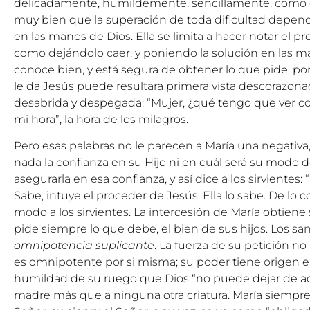
delicadamente, humildemente, sencillamente, como e
muy bien que la superación de toda dificultad depend
en las manos de Dios. Ella se limita a hacer notar el pr
como dejándolo caer, y poniendo la solución en las m
conoce bien, y está segura de obtener lo que pide, p
le da Jesús puede resultara primera vista descorazona
desabrida y despegada: “Mujer, ¿qué tengo que ver co
mi hora”, la hora de los milagros.
Pero esas palabras no le parecen a María una negativ
nada la confianza en su Hijo ni en cuál será su modo 
asegurarla en esa confianza, y así dice a los sirvientes:
Sabe, intuye el proceder de Jesús. Ella lo sabe. De lo co
modo a los sirvientes. La intercesión de María obtiene
pide siempre lo que debe, el bien de sus hijos. Los s
omnipotencia suplicante
. La fuerza de su petición n
es omnipotente por si misma; su poder tiene origen en 
humildad de su ruego que Dios “no puede dejar de a
madre más que a ninguna otra criatura. María siempre