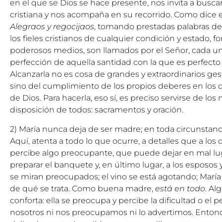
en el que se Dios se hace presente, nos invita a buscar 
cristiana y nos acompaña en su recorrido. Como dice el
Alegraos y regocijaos
, tomando prestadas palabras del 
los fieles cristianos de cualquier condición y estado, f
poderosos medios, son llamados por el Señor, cada un
perfección de aquella santidad con la que es perfecto
Alcanzarla no es cosa de grandes y extraordinarios ge
sino del cumplimiento de los propios deberes en los q
de Dios. Para hacerla, eso sí, es preciso servirse de lo
disposición de todos: sacramentos y oración.
2) María nunca deja de ser madre; en toda circunstan
Aquí, atenta a todo lo que ocurre, a detalles que a lo
percibe algo preocupante, que puede dejar en mal lu
preparar el banquete y, en último lugar, a los esposos y
se miran preocupados; el vino se está agotando; María
de qué se trata. Como buena madre,
está en todo
. Al
conforta: ella se preocupa y percibe la dificultad o el 
nosotros ni nos preocupamos ni lo advertimos. Entonc