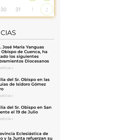
30
31
1
2
ICIAS
. José María Yanguas
, Obispo de Cuenca, ha
zado los siguientes
ramientos Diocesanos
oticia »
ía del Sr. Obispo en las
uias de Isidoro Gómez
ro
oticia »
ía del Sr. Obispo en San
nte el 19 de Julio
oticia »
ovincia Eclesiástica de
o y la Junta refuerzan su