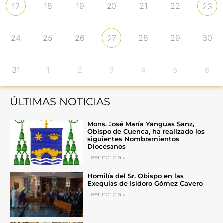
18
19
20
21
22
17
23
24
25
26
28
29
30
27
31
1
2
3
4
5
6
ÚLTIMAS NOTICIAS
Mons. José María Yanguas Sanz,
Obispo de Cuenca, ha realizado los
siguientes Nombramientos
Diocesanos
Leer noticia »
Homilía del Sr. Obispo en las
Exequias de Isidoro Gómez Cavero
Leer noticia »