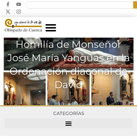
Homilía de Monseñor
José María Yanguas en la
Ordenación diaconal de
David
CATEGORÍAS