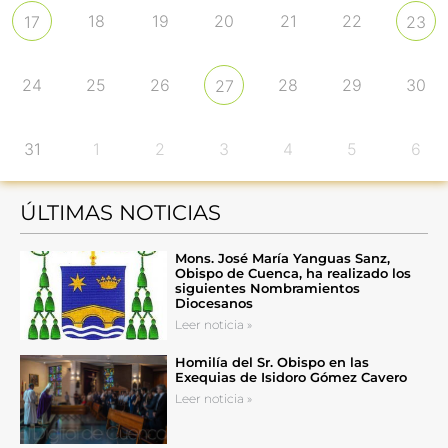
18
19
20
21
22
17
23
24
25
26
28
29
30
27
31
1
2
3
4
5
6
ÚLTIMAS NOTICIAS
Mons. José María Yanguas Sanz,
Obispo de Cuenca, ha realizado los
siguientes Nombramientos
Diocesanos
Leer noticia »
Homilía del Sr. Obispo en las
Exequias de Isidoro Gómez Cavero
Leer noticia »