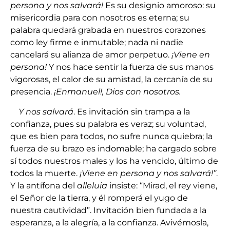
persona y nos salvará!
Es su designio amoroso: su
misericordia para con nosotros es eterna; su
palabra quedará grabada en nuestros corazones
como ley firme e inmutable; nada ni nadie
cancelará su alianza de amor perpetuo.
¡Viene en
persona!
Y nos hace sentir la fuerza de sus manos
vigorosas, el calor de su amistad, la cercanía de su
presencia.
¡Enmanuel!, Dios con nosotros.
Y nos salvará
. Es invitación sin trampa a la
confianza, pues su palabra es veraz; su voluntad,
que es bien para todos, no sufre nunca quiebra; la
fuerza de su brazo es indomable; ha cargado sobre
sí todos nuestros males y los ha vencido, último de
todos la muerte.
¡Viene en persona y nos salvará!”
.
Y la antífona del
alleluia
insiste: “Mirad, el rey viene,
el Señor de la tierra, y él romperá el yugo de
nuestra cautividad”. Invitación bien fundada a la
esperanza, a la alegría, a la confianza. Avivémosla,