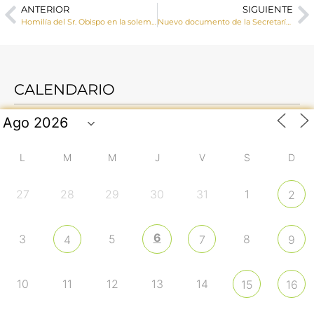
ANTERIOR
SIGUIENTE
Homilía del Sr. Obispo en la solemnidad de la Inmaculada Concepción
Nuevo documento de la Secretaría General del Sínodo: Hacia octubre de 2024
CALENDARIO
L
M
M
J
V
S
D
27
28
29
30
31
1
2
6
3
5
8
4
7
9
10
11
12
13
14
15
16