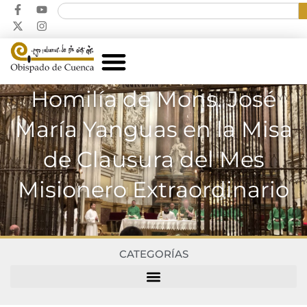
Homilía de Mons. José
María Yanguas en la Misa
de Clausura del Mes
Misionero Extraordinario
CATEGORÍAS