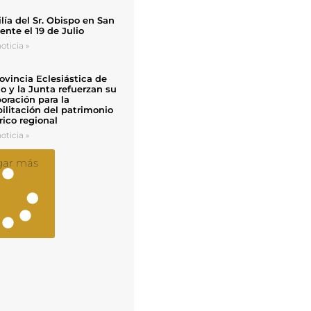
ía del Sr. Obispo en San
nte el 19 de Julio
oticia »
ovincia Eclesiástica de
o y la Junta refuerzan su
oración para la
ilitación del patrimonio
rico regional
oticia »
gar más