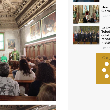
Homil
Cleme
Leer n
La Pr
Toled
colab
rehab
histó
Leer n
Car