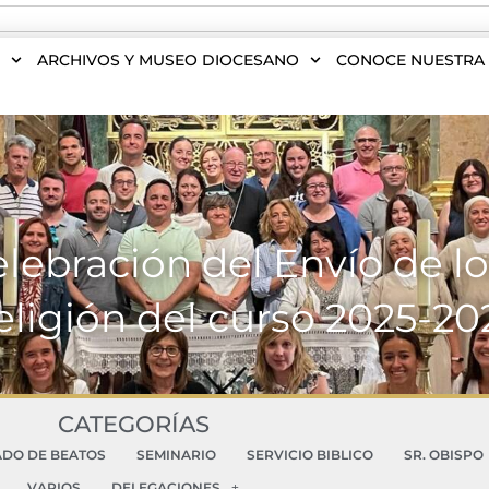
S
ARCHIVOS Y MUSEO DIOCESANO
CONOCE NUESTRA 
lebración del Envío de lo
eligión del curso 2025-20
CATEGORÍAS
ADO DE BEATOS
SEMINARIO
SERVICIO BIBLICO
SR. OBISPO
VARIOS
DELEGACIONES