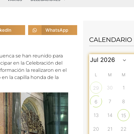
nkedIn
WhatsApp
CALENDARIO
 Cuenca se han reunido para
cipar en la Celebración del
 formación la realizaron en el
L
M
M
 en la capilla honda de la
30
1
29
7
8
6
13
14
15
20
21
22