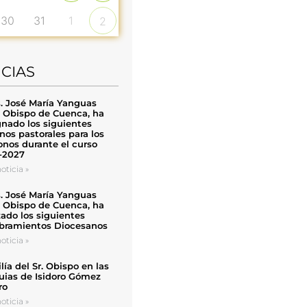
30
31
1
2
ICIAS
. José María Yanguas
, Obispo de Cuenca, ha
nado los siguientes
nos pastorales para los
nos durante el curso
-2027
oticia »
. José María Yanguas
, Obispo de Cuenca, ha
zado los siguientes
ramientos Diocesanos
oticia »
ía del Sr. Obispo en las
uias de Isidoro Gómez
ro
oticia »