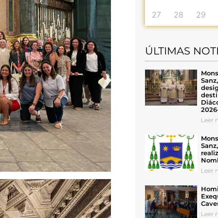
27
28
29
ÚLTIMAS NOT
Mons
Sanz
desig
desti
Diáco
2026
Leer n
Mons
Sanz
reali
Nomb
Leer n
Homil
Exeq
Cave
Leer n