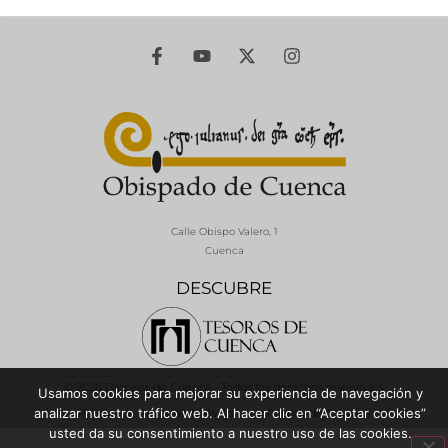
Calle Obispo Valero, 1
Cuenca
DESCUBRE
© 2026 Diócesis de Cuenca - Todos los derechos reservados
Usamos cookies para mejorar su experiencia de navegación y
analizar nuestro tráfico web. Al hacer clic en “Aceptar cookies”
Política de Privacidad / Aviso Legal
Política de Cookies
usted da su consentimiento a nuestro uso de las cookies.