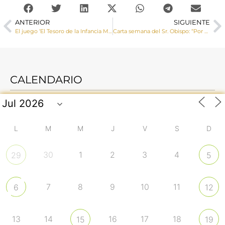
ANTERIOR
SIGUIENTE
El juego ‘El Tesoro de la Infancia Misionera’
Carta semana del Sr. Obispo: “Por un mundo abierto a los demás”
CALENDARIO
L
M
M
J
V
S
D
30
1
2
3
4
29
5
7
8
9
10
11
6
12
13
14
16
17
18
15
19