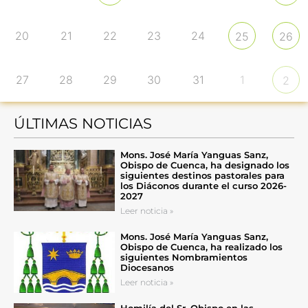
20
21
22
23
24
25
26
27
28
29
30
31
1
2
ÚLTIMAS NOTICIAS
Mons. José María Yanguas Sanz,
Obispo de Cuenca, ha designado los
siguientes destinos pastorales para
los Diáconos durante el curso 2026-
2027
Leer noticia »
Mons. José María Yanguas Sanz,
Obispo de Cuenca, ha realizado los
siguientes Nombramientos
Diocesanos
Leer noticia »
Homilía del Sr. Obispo en las