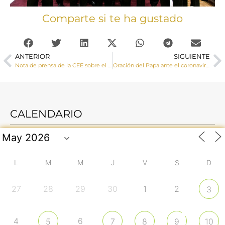
Comparte si te ha gustado
ANTERIOR
SIGUIENTE
Nota de prensa de la CEE sobre el coronavirus
Oración del Papa ante el coronavirus
CALENDARIO
L
M
M
J
V
S
D
27
28
29
30
1
2
3
4
6
5
7
8
9
10