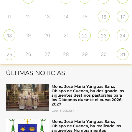
11
12
13
14
15
16
17
19
20
21
18
22
23
24
26
27
28
29
30
25
31
ÚLTIMAS NOTICIAS
Mons. José María Yanguas Sanz,
Obispo de Cuenca, ha designado los
siguientes destinos pastorales para
los Diáconos durante el curso 2026-
2027
Leer noticia »
Mons. José María Yanguas Sanz,
Obispo de Cuenca, ha realizado los
siguientes Nombramientos