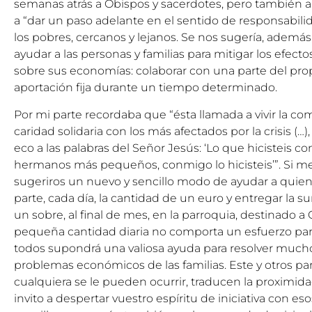
semanas atrás a Obispos y sacerdotes, pero también a 
a “dar un paso adelante en el sentido de responsabilid
los pobres, cercanos y lejanos. Se nos sugería, adem
ayudar a las personas y familias para mitigar los efectos
sobre sus economías: colaborar con una parte del pro
aportación fija durante un tiempo determinado.
Por mi parte recordaba que “ésta llamada a vivir la com
caridad solidaria con los más afectados por la crisis (
eco a las palabras del Señor Jesús: ‘Lo que hicisteis c
hermanos más pequeños, conmigo lo hicisteis’”. Si me 
sugeriros un nuevo y sencillo modo de ayudar a quien
parte, cada día, la cantidad de un euro y entregar la
un sobre, al final de mes, en la parroquia, destinado a C
pequeña cantidad diaria no comporta un esfuerzo par
todos supondrá una valiosa ayuda para resolver much
problemas económicos de las familias. Este y otros pa
cualquiera se le pueden ocurrir, traducen la proximida
invito a despertar vuestro espíritu de iniciativa con e