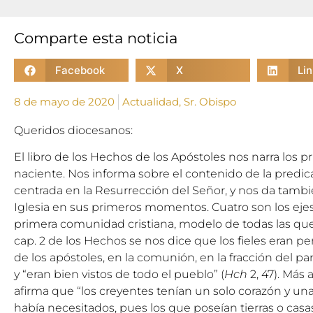
Comparte esta noticia
Facebook
X
Li
8 de mayo de 2020
Actualidad
,
Sr. Obispo
Queridos diocesanos:
El libro de los Hechos de los Apóstoles nos narra los p
naciente. Nos informa sobre el contenido de la predic
centrada en la Resurrección del Señor, y nos da tambié
Iglesia en sus primeros momentos. Cuatro son los ejes 
primera comunidad cristiana, modelo de todas las qu
cap. 2 de los Hechos se nos dice que los fieles eran p
de los apóstoles, en la comunión, en la fracción del pan 
y “eran bien vistos de todo el pueblo” (
Hch
2, 47). Más 
afirma que “los creyentes tenían un solo corazón y una 
había necesitados, pues los que poseían tierras o casas