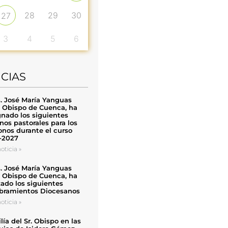
28
29
30
27
3
4
5
6
ICIAS
. José María Yanguas
, Obispo de Cuenca, ha
nado los siguientes
nos pastorales para los
nos durante el curso
-2027
oticia »
. José María Yanguas
, Obispo de Cuenca, ha
zado los siguientes
ramientos Diocesanos
oticia »
ía del Sr. Obispo en las