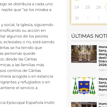
uego se distribuía a cada uno
24
25
26
or repite que “se los miraba a
31
1
2
social, la Iglesia, siguiendo
tensificando su acción en
ÚLTIMAS NOT
aliar algunos de los peores
s, eclesiales o no, está siendo
Mons
ritas se ha tenido que
Sanz
 las personas quede
desig
desti
: desde las Cáritas
Diáco
icas a las familias más
2026
Leer n
sos centros de Cáritas
primera acogida o en estancia
Mons
igrantes y refugiados o en
Sanz
reali
antiene el servicio a
Nomb
Leer n
cia Episcopal Española invitó
Homil