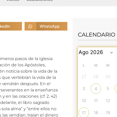
nkedIn
WhatsApp
CALENDARIO
rimeros pasos de la Iglesia
ación de los Apóstoles,
L
M
M
n noticia sobre la vida de la
27
28
29
que vertebran la vida de la
e vendrán después. En el
3
5
4
erseverantes en la enseñanza
y en las oraciones (cf. 2, 42)
10
11
12
adelante, el libro sagrado
sola alma” y “entre ellos no
18
19
17
 las vendían, traían el dinero