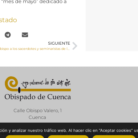
el “mes de mayo” dedicado a
stado
SIGUIENTE
Saludo del Sr. Obispo a los sacerdotes y seminaristas de la diócesis en la fiesta de San Juan de Ávila
Calle Obispo Valero, 1
Cuenca
ón y analizar nuestro tráfico web. Al hacer clic en “Aceptar cookies” u
ervados
Política de Privacidad / Aviso Legal
Política