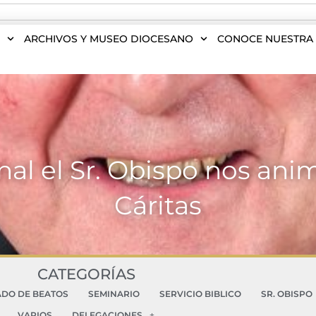
S
ARCHIVOS Y MUSEO DIOCESANO
CONOCE NUESTRA 
al el Sr. Obispo nos ani
Cáritas
CATEGORÍAS
ADO DE BEATOS
SEMINARIO
SERVICIO BIBLICO
SR. OBISPO
VARIOS
DELEGACIONES