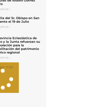
uias de Isidoro Gómez
ro
oticia »
ía del Sr. Obispo en San
nte el 19 de Julio
oticia »
ovincia Eclesiástica de
o y la Junta refuerzan su
oración para la
ilitación del patrimonio
rico regional
oticia »
gar más