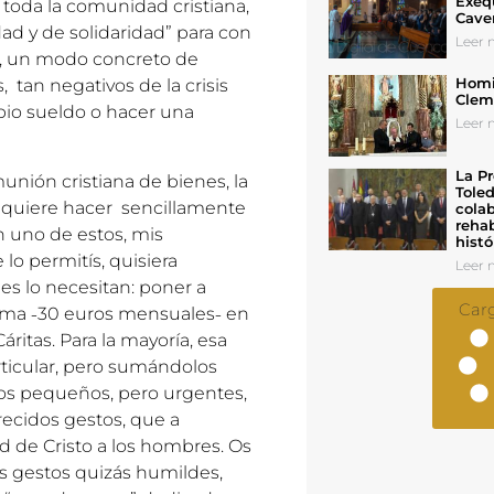
Exeq
toda la comunidad cristiana,
Cave
ad y de solidaridad” para con
Leer n
ás, un modo concreto de
Homil
, tan negativos de la crisis
Cleme
pio sueldo o hacer una
Leer n
La Pr
unión cristiana de bienes, la
Toled
…), quiere hacer sencillamente
colab
rehab
on uno de estos, mis
histó
lo permitís, quisiera
Leer n
es lo necesitan: poner a
Car
 suma ˗30 euros mensuales˗ en
áritas. Para la mayoría, esa
ticular, pero sumándolos
os pequeños, pero urgentes,
recidos gestos, que a
d de Cristo a los hombres. Os
sos gestos quizás humildes,