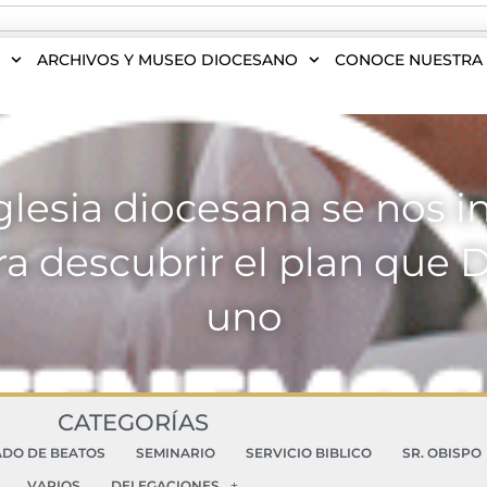
S
ARCHIVOS Y MUSEO DIOCESANO
CONOCE NUESTRA 
Iglesia diocesana se nos i
ra descubrir el plan que 
uno
CATEGORÍAS
ADO DE BEATOS
SEMINARIO
SERVICIO BIBLICO
SR. OBISPO
VARIOS
DELEGACIONES