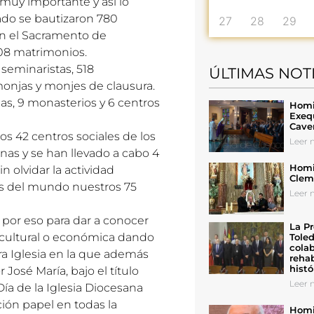
 muy importante y así lo
ado se bautizaron 780
27
28
29
on el Sacramento de
208 matrimonios.
 seminaristas, 518
ÚLTIMAS NOT
4 monjas y monjes de clausura.
as, 9 monasterios y 6 centros
Homil
Exeq
Cave
os 42 centros sociales de los
Leer n
nas y se han llevado a cabo 4
Homil
 olvidar la actividad
Cleme
es del mundo nuestros 75
Leer n
 por eso para dar a conocer
La Pr
 cultural o económica dando
Toled
colab
tra Iglesia en la que además
rehab
histó
osé María, bajo el título
Leer n
ía de la Iglesia Diocesana
ción papel en todas la
Homil