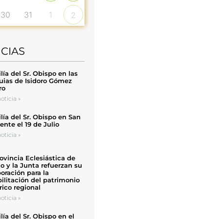
30
31
1
2
ICIAS
ía del Sr. Obispo en las
uias de Isidoro Gómez
ro
oticia »
ía del Sr. Obispo en San
nte el 19 de Julio
oticia »
ovincia Eclesiástica de
o y la Junta refuerzan su
oración para la
ilitación del patrimonio
rico regional
oticia »
ía del Sr. Obispo en el