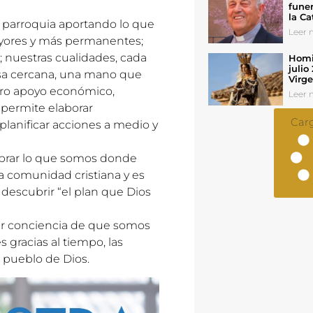
funer
la Ca
a parroquia aportando lo que
Leer n
mayores y más permanentes;
; nuestras cualidades, cada
Homil
julio
isa cercana, una mano que
Virg
stro apoyo económico,
Leer n
 permite elaborar
Car
 planificar acciones a medio y
lebrar lo que somos donde
 comunidad cristiana y es
 descubrir “el plan que Dios
ar conciencia de que somos
 gracias al tiempo, las
l pueblo de Dios.