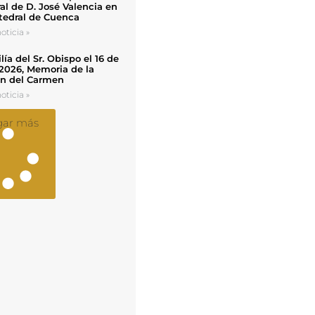
al de D. José Valencia en
tedral de Cuenca
oticia »
ía del Sr. Obispo el 16 de
 2026, Memoria de la
en del Carmen
oticia »
gar más