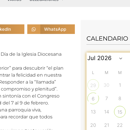
nkedIn
WhatsApp
CALENDARIO
l Día de la Iglesia Diocesana
erior” para descubrir “el plan
L
M
M
rar la felicidad en nuestra
Responder a la “llamada”
30
1
29
d, compromiso y plenitud”.
n sintonía con el Congreso
7
8
6
del 7 al 9 de febrero.
una parroquia viva,
13
14
15
para recordar que todos
20
21
22