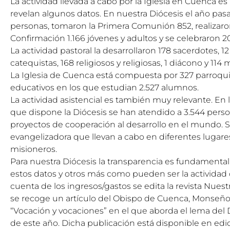
La actividad llevada a cabo por la Iglesia en Cuenca es
revelan algunos datos. En nuestra Diócesis el año pas
personas, tomaron la Primera Comunión 852, realizar
Confirmación 1.166 jóvenes y adultos y se celebraron 
La actividad pastoral la desarrollaron 178 sacerdotes, 12
catequistas, 168 religiosos y religiosas, 1 diácono y 11
La Iglesia de Cuenca está compuesta por 327 parroqui
educativos en los que estudian 2.527 alumnos.
La actividad asistencial es también muy relevante. En l
que dispone la Diócesis se han atendido a 3.544 perso
proyectos de cooperación al desarrollo en el mundo. Sin
evangelizadora que llevan a cabo en diferentes lugar
misioneros.
Para nuestra Diócesis la transparencia es fundamental
estos datos y otros más como pueden ser la actividad
cuenta de los ingresos/gastos se edita la revista Nues
se recoge un artículo del Obispo de Cuenca, Monseñor J
“Vocación y vocaciones” en el que aborda el lema del D
de este año. Dicha publicación está disponible en edi