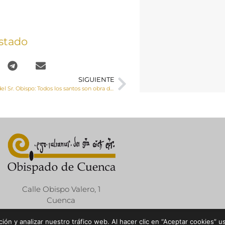
stado
SIGUIENTE
Carta semanal del Sr. Obispo: Todos los santos son obra de su gracia, pero ninguno es copia de los demás
Calle Obispo Valero, 1
Cuenca
ón y analizar nuestro tráfico web. Al hacer clic en “Aceptar cookies” u