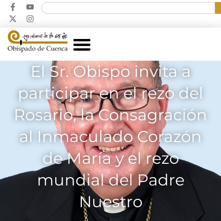
El Sr. Obispo invita a
participar en el rezo del
Rosario, la Consagración
al Inmaculado Corazón
de María y el rezo
mundial del Padre
Nuestro