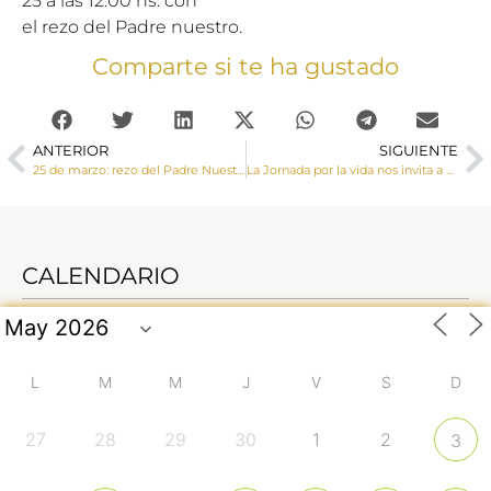
25 a las 12.00 hs. con
el rezo del Padre nuestro.
Comparte si te ha gustado
ANTERIOR
SIGUIENTE
25 de marzo: rezo del Padre Nuestro mundial. Monseñor José María Yanguas nos invita a unirnos a rezar todos juntos
La Jornada por la vida nos invita a ser sembradores de esperanza, paz y alegría
CALENDARIO
L
M
M
J
V
S
D
27
28
29
30
1
2
3