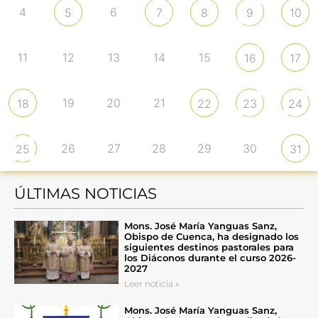
4
6
5
7
8
9
10
11
12
13
14
15
16
17
19
20
21
18
22
23
24
26
27
28
29
30
25
31
ÚLTIMAS NOTICIAS
Mons. José María Yanguas Sanz,
Obispo de Cuenca, ha designado los
siguientes destinos pastorales para
los Diáconos durante el curso 2026-
2027
Leer noticia »
Mons. José María Yanguas Sanz,