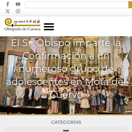
El Sr. Obispo imparte la
Confirmación a un
numeroso grupo de
adolescentes en Mota del
Cuervo
CATEGORÍAS