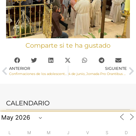
Comparte si te ha gustado
ANTERIOR
SIGUIENTE
Confirmaciones de los adolescentes de las parroquias de Villalpardo, Villarta y El Herrumblar en el Santuario de Ntra. Sra. de Consolación
4 de junio, Jornada Pro Orantibus con el lema «Generar esperanza»
CALENDARIO
L
M
M
J
V
S
D