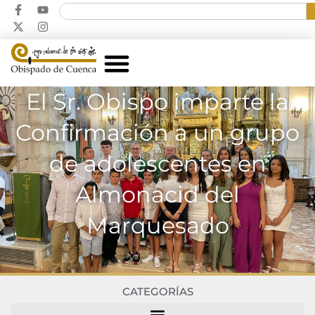
El Sr. Obispo imparte la
Confirmación a un grupo
de adolescentes en
Almonacid del
Marquesado
CATEGORÍAS