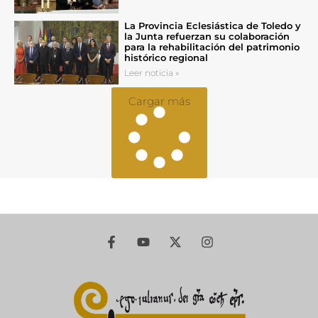
La Provincia Eclesiástica de Toledo y
la Junta refuerzan su colaboración
para la rehabilitación del patrimonio
histórico regional
Leer noticia »
Cargar más