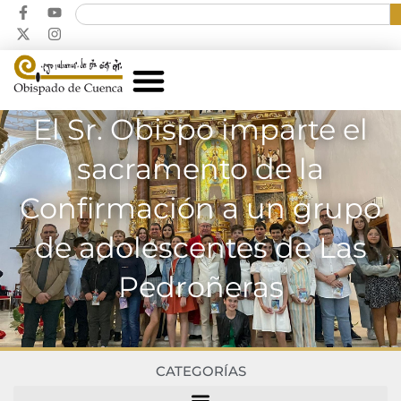
El Sr. Obispo imparte el
sacramento de la
Confirmación a un grupo
de adolescentes de Las
Pedroñeras
CATEGORÍAS