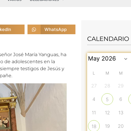
nkedIn
WhatsApp
CALENDARIO
señor José María Yanguas, ha
o de adolescentes en la
 siempre testigos de Jesús y
L
M
M
pañe.
27
28
29
4
6
5
11
12
13
19
20
18