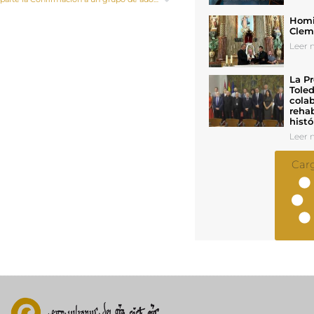
Homil
Cleme
Leer n
La Pr
Toled
colab
rehab
histó
Leer n
Car