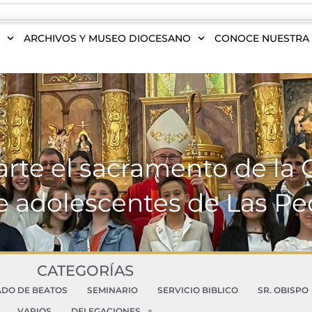
S
ARCHIVOS Y MUSEO DIOCESANO
CONOCE NUESTRA 
arte el sacramento de la
e adolescentes de Las Pe
CATEGORÍAS
ADO DE BEATOS
SEMINARIO
SERVICIO BIBLICO
SR. OBISPO
VARIOS
DELEGACIONES