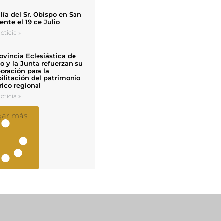
ía del Sr. Obispo en San
nte el 19 de Julio
oticia »
ovincia Eclesiástica de
o y la Junta refuerzan su
oración para la
ilitación del patrimonio
rico regional
oticia »
gar más