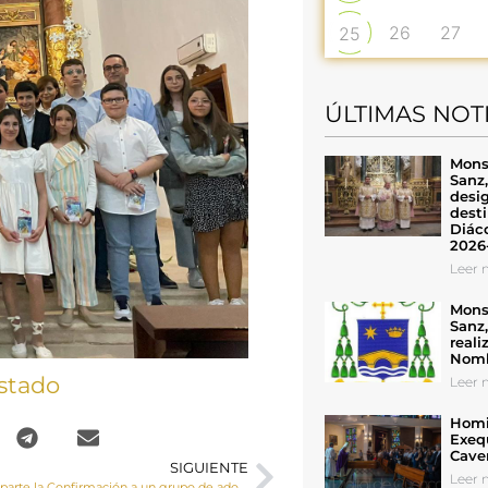
26
27
25
ÚLTIMAS NOT
Mons
Sanz
desig
desti
Diáco
2026
Leer n
Mons
Sanz
reali
Nomb
stado
Leer n
Homil
Exeq
Cave
SIGUIENTE
Leer n
El Sr. Obispo imparte la Confirmación a un grupo de adolescentes de Villar de Olalla