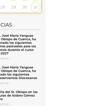
28
29
30
31
ICIAS
. José María Yanguas
, Obispo de Cuenca, ha
nado los siguientes
nos pastorales para los
nos durante el curso
-2027
oticia »
. José María Yanguas
, Obispo de Cuenca, ha
zado los siguientes
ramientos Diocesanos
oticia »
ía del Sr. Obispo en las
uias de Isidoro Gómez
ro
oticia »