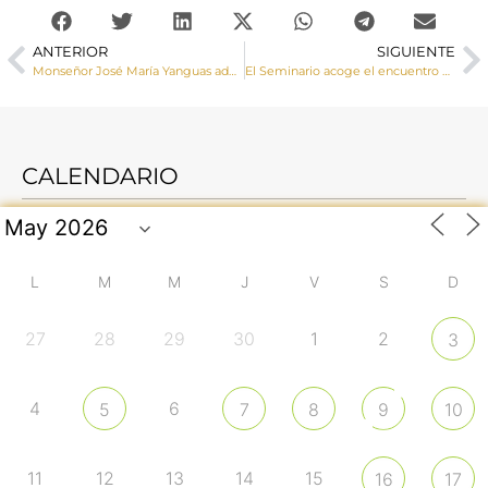
ANTERIOR
SIGUIENTE
Monseñor José María Yanguas administra la Confirmación a un numero grupo de adolescentes en Mota del Cuervo
El Seminario acoge el encuentro de delegados y equipos de pastoral juvenil de la Provincia Eclesiástica de Toledo
CALENDARIO
L
M
M
J
V
S
D
27
28
29
30
1
2
3
4
6
5
7
8
9
10
11
12
13
14
15
16
17