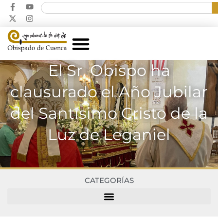
El Sr. Obispo ha
clausurado el Año Jubilar
del Santísimo Cristo de la
Luz de Leganiel
CATEGORÍAS