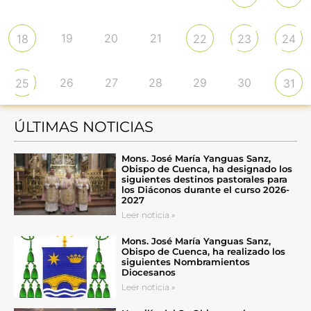
19
20
21
18
22
23
24
26
27
28
29
30
25
31
ÚLTIMAS NOTICIAS
Mons. José María Yanguas Sanz,
Obispo de Cuenca, ha designado los
siguientes destinos pastorales para
los Diáconos durante el curso 2026-
2027
Leer noticia »
Mons. José María Yanguas Sanz,
Obispo de Cuenca, ha realizado los
siguientes Nombramientos
Diocesanos
Leer noticia »