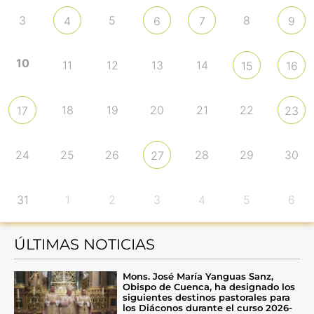
3
5
8
4
6
7
9
10
11
12
13
14
15
16
18
19
20
21
22
17
23
24
25
26
28
29
30
27
31
1
2
3
4
5
6
ÚLTIMAS NOTICIAS
Mons. José María Yanguas Sanz,
Obispo de Cuenca, ha designado los
siguientes destinos pastorales para
los Diáconos durante el curso 2026-