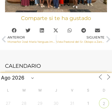
Comparte si te ha gustado
ANTERIOR
SIGUIENTE
Monseñor José María Yanguas imparte el sacramento de la Confirmación a un grupo de adolescentes de la parroquia de San Clemente
Vista Pastoral del Sr. Obispo a Zarza de Tajo y Belinchón
CALENDARIO
L
M
M
J
V
S
D
27
28
29
30
31
1
2