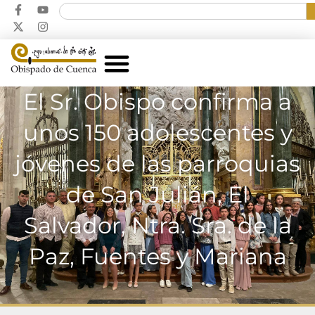
El Sr. Obispo confirma a
unos 150 adolescentes y
jóvenes de las parroquias
de San Julián, El
Salvador, Ntra. Sra. de la
Paz, Fuentes y Mariana