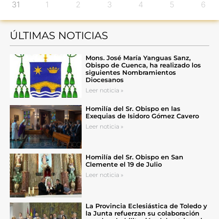
31
1
2
3
4
5
6
ÚLTIMAS NOTICIAS
Mons. José María Yanguas Sanz,
Obispo de Cuenca, ha realizado los
siguientes Nombramientos
Diocesanos
Leer noticia »
Homilía del Sr. Obispo en las
Exequias de Isidoro Gómez Cavero
Leer noticia »
Homilía del Sr. Obispo en San
Clemente el 19 de Julio
Leer noticia »
La Provincia Eclesiástica de Toledo y
la Junta refuerzan su colaboración