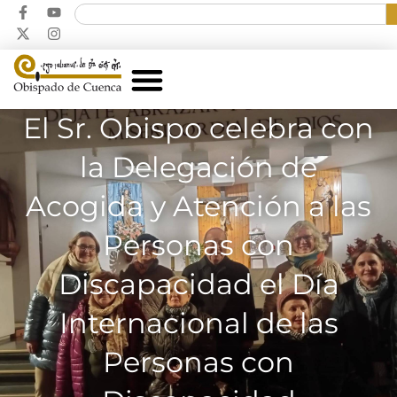
El Sr. Obispo celebra con
la Delegación de
Acogida y Atención a las
Personas con
Discapacidad el Día
Internacional de las
Personas con