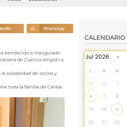
nkedIn
WhatsApp
CALENDARIO
 ha bendecido e inaugurado
ocesana de Cuenca dirigido a
L
M
M
la solidaridad de socios y
30
1
29
re toda la familia de Cáritas
7
8
6
13
14
15
20
21
22