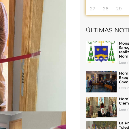
27
28
29
ÚLTIMAS NOT
Mons
Sanz
reali
Nomb
Leer n
Homil
Exeq
Cave
Leer n
Homil
Cleme
Leer n
La Pr
Toled