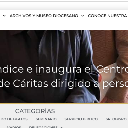
S
ARCHIVOS Y MUSEO DIOCESANO
CONOCE NUESTRA 
ndice e inaugura el Centr
e Cáritas dirigido a per
CATEGORÍAS
ADO DE BEATOS
SEMINARIO
SERVICIO BIBLICO
SR. OBISPO
VARIOS
DELEGACIONES