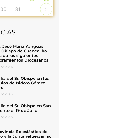
30
31
1
2
ICIAS
. José María Yanguas
, Obispo de Cuenca, ha
zado los siguientes
ramientos Diocesanos
oticia »
ía del Sr. Obispo en las
uias de Isidoro Gómez
ro
oticia »
ía del Sr. Obispo en San
nte el 19 de Julio
oticia »
ovincia Eclesiástica de
o y la Junta refuerzan su