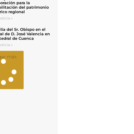
oración para la
ilitación del patrimonio
rico regional
oticia »
ía del Sr. Obispo en el
al de D. José Valencia en
tedral de Cuenca
oticia »
gar más