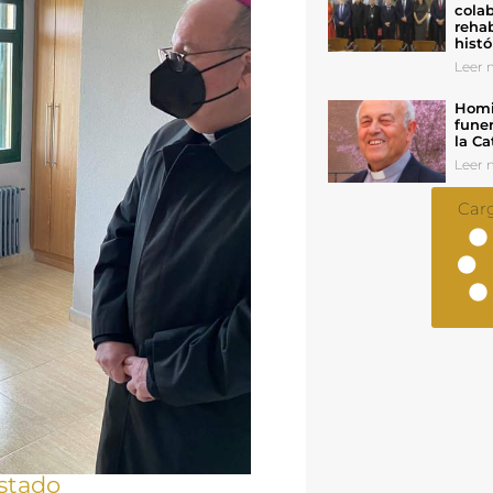
colab
rehab
histó
Leer n
Homil
funer
la Ca
Leer n
Car
stado