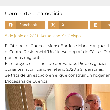
Comparte esta noticia
Facebook
X
Li
8 de junio de 2021
Actualidad
,
Sr. Obispo
El Obispo de Cuenca, Monseñor José
Mar
ía Yanguas,
el Centro Residencial ‘Un Nuevo Hogar’, de Cáritas Di
personas migrantes.
Este proyecto, financiado por Fondos Propios gracias a 
donantes, acompañó en el año 2020 a 21 personas.
Se trata de un espacio en el que construir un hogar ent
Diocesana de Cuenca.