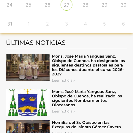
24
25
26
28
29
30
27
31
1
2
3
4
5
6
ÚLTIMAS NOTICIAS
Mons. José María Yanguas Sanz,
Obispo de Cuenca, ha designado los
siguientes destinos pastorales para
los Diáconos durante el curso 2026-
2027
Leer noticia »
Mons. José María Yanguas Sanz,
Obispo de Cuenca, ha realizado los
siguientes Nombramientos
Diocesanos
Leer noticia »
Homilía del Sr. Obispo en las
Exequias de Isidoro Gómez Cavero