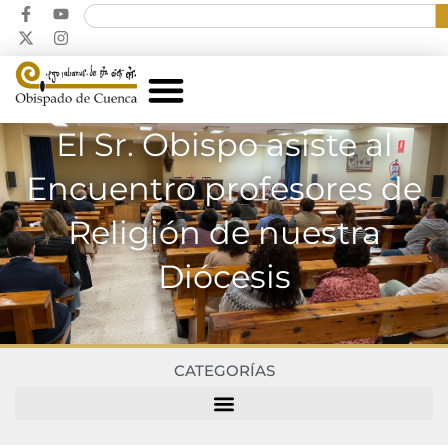
El Sr. Obispo asiste al
Encuentro profesores de
Religión de nuestra
Diócesis
CATEGORÍAS