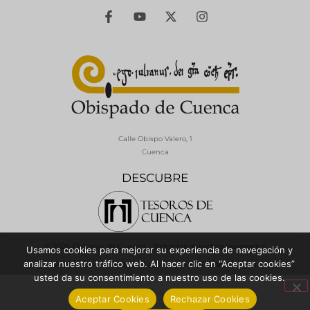
Calle Obispo Valero, 1
Cuenca
DESCUBRE
© 2026 Diócesis de Cuenca - Todos los derechos reservados
Usamos cookies para mejorar su experiencia de navegación y
analizar nuestro tráfico web. Al hacer clic en “Aceptar cookies”
Política de Privacidad / Aviso Legal
Política de Cookies
usted da su consentimiento a nuestro uso de las cookies.
Aceptar Cookies
Rechazar Cookies