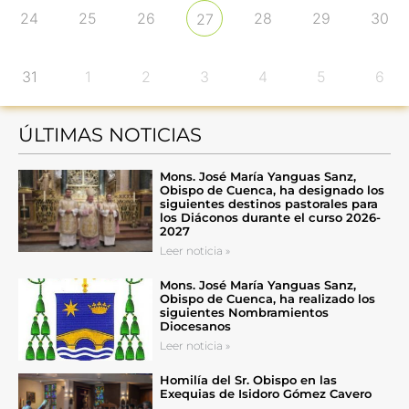
24
25
26
28
29
30
27
31
1
2
3
4
5
6
ÚLTIMAS NOTICIAS
Mons. José María Yanguas Sanz,
Obispo de Cuenca, ha designado los
siguientes destinos pastorales para
los Diáconos durante el curso 2026-
2027
Leer noticia »
Mons. José María Yanguas Sanz,
Obispo de Cuenca, ha realizado los
siguientes Nombramientos
Diocesanos
Leer noticia »
Homilía del Sr. Obispo en las
Exequias de Isidoro Gómez Cavero